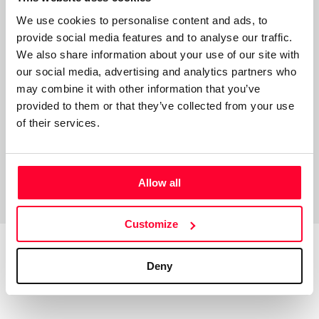
composición, edición y producción de canciones. Disfruto
escribiendo letras que transmiten sentimientos y reflejan
We use cookies to personalise content and ads, to
provide social media features and to analyse our traffic.
mi visión personal. Soy católico, con una profunda fe que
We also share information about your use of our site with
inspira mi creatividad, y me apasiona explorar nuevas
our social media, advertising and analytics partners who
técnicas y avances musicales. Actualmente cuento con una
may combine it with other information that you’ve
colección de siete bajos.
provided to them or that they’ve collected from your use
of their services.
Allow all
Customize
Deny
Top Works
View all works