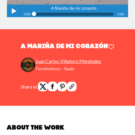
A Mariña de mi corazón
0:00
0:00
A Mariña de mi corazón
Play /
A Mariña de mi corazón
Juan Carlos Villatoro Menéndez
Torrelodones - Spain
pause
Share in:
About the work