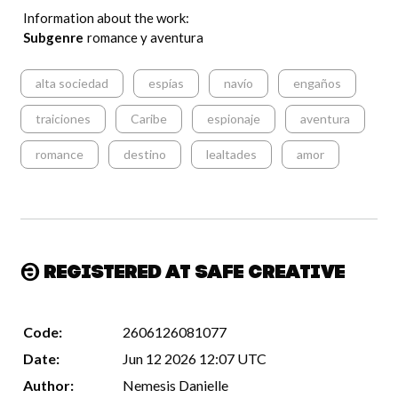
Information about the work:
Subgenre
romance y aventura
alta sociedad
espías
navío
engaños
traiciones
Caribe
espionaje
aventura
romance
destino
lealtades
amor
Registered at Safe Creative
Code:
2606126081077
Date:
Jun 12 2026 12:07 UTC
Author:
Nemesis Danielle