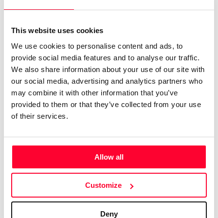
Nemesis Danielle
This website uses cookies
/ Literature
We use cookies to personalise content and ads, to
Send message
Follow
provide social media features and to analyse our traffic.
We also share information about your use of our site with
our social media, advertising and analytics partners who
may combine it with other information that you’ve
Hola, soy argentina radicada en Israel.
provided to them or that they’ve collected from your use
Diseñadora gráfica y escribo historias que se me van
of their services.
ocurriendo.
https://linktr.ee/NemesisDanielle
Allow all
nemesisdanielle@gmail.com
Customize
*Todos los libros estan a la venta, para info pueden
contactar al email
nemesisdanielle@gmail.com
Deny