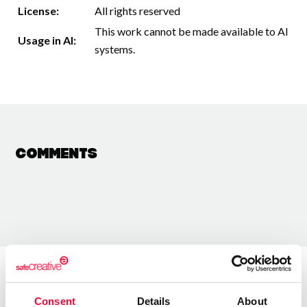
License:
All rights reserved
This work cannot be made available to AI
Usage in AI:
systems.
Comments
About the creator
Consent
Details
About