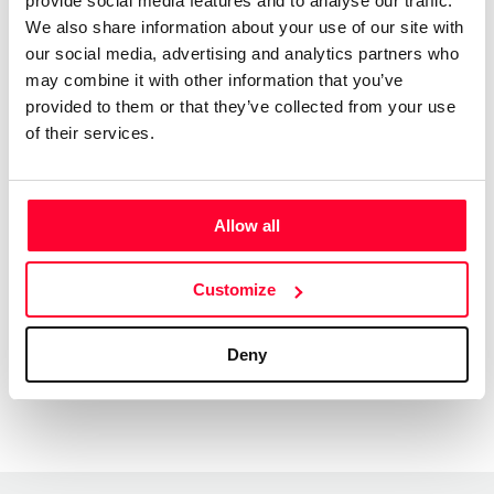
provide social media features and to analyse our traffic.
Registered at Safe Creative
We also share information about your use of our site with
our social media, advertising and analytics partners who
may combine it with other information that you’ve
Code:
2601284386255
provided to them or that they’ve collected from your use
Date:
Jan 28 2026 06:02 UTC
of their services.
Lyricist:
Sergey Leonov
Composer:
Sergey Leonov
Song
Allow all
Sergey Leonov
producer :
License:
All rights reserved
Customize
This work cannot be made available to AI
Usage in AI:
systems.
Deny
More information