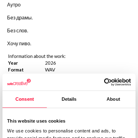
Аутро
Без драмы.
Без слов.
Хочу пиво.
Information about the work:
Year
2026
Format
WAV
Genre
POP
Duration
3:04
Sergey Leonov
Consent
Details
About
This website uses cookies
We use cookies to personalise content and ads, to