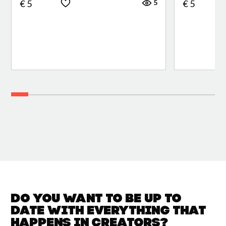
5
€ 5
€ 5
Do you want to be up to
date with
everything that
happens in
Creators?