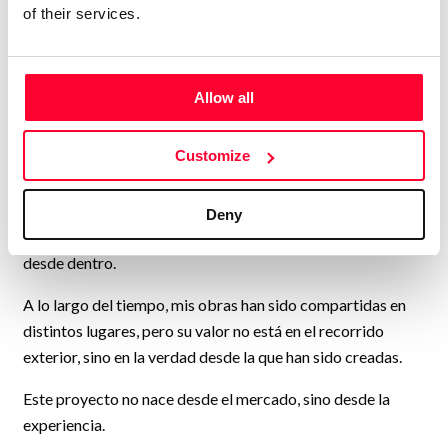
necesidad interna. Primero aparece el trazo, después llega
of their services.
la comprensión.
Cada obra forma parte de un recorrido mayor: un museo
Allow all
vivo donde arte y psique se entrelazan. No son piezas
aisladas, son fragmentos de un mismo proceso.
Customize
Mi trabajo no está pensado para encajar, sino para ser
atravesado.
Deny
Para quien observa, no desde la mirada superficial, sino
desde dentro.
A lo largo del tiempo, mis obras han sido compartidas en
distintos lugares, pero su valor no está en el recorrido
exterior, sino en la verdad desde la que han sido creadas.
Este proyecto no nace desde el mercado, sino desde la
experiencia.