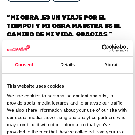
“Mi obra ,es un viaje por el
tiempo! Y mi obra maestra es el
camino de mi vida. Gracias ”
“Mi obra es un viaje por el tiempo interior.
Consent
Details
About
No busca representar la realidad, sino el instante previo a
que exista.
This website uses cookies
Mi obra más importante no es una pieza: es el camino que
We use cookies to personalise content and ads, to
estoy recorriendo.”
provide social media features and to analyse our traffic.
Soy Moi, artista autodidacta.
We also share information about your use of our site with
our social media, advertising and analytics partners who
Trabajo desde lo que llamo la abstracción del surrealismo:
may combine it with other information that you’ve
un lenguaje que no nace desde la técnica, sino desde una
provided to them or that they’ve collected from your use