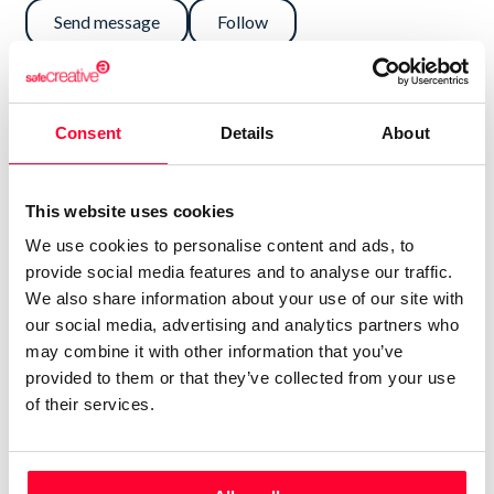
Send message
Follow
“🎵 Historias que se vuelven
Consent
Details
About
canción · Letras con alma y
verdad”
This website uses cookies
MatuSound – Padron Brothers es un proyecto musical
We use cookies to personalise content and ads, to
independiente creado por Dadier Padrón Alfonso,
provide social media features and to analyse our traffic.
dedicado a escribir letras que convierten las emociones en
We also share information about your use of our site with
canción.
our social media, advertising and analytics partners who
may combine it with other information that you’ve
Cada tema nace de una historia real o de un sentimiento
provided to them or that they’ve collected from your use
que necesitaba ser contado. Las letras viajan entre el
of their services.
bolero, el country narrativo y la balada contemporánea,
con un lenguaje poético y cinematográfico que busca
conectar con lo más humano.