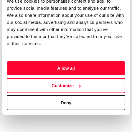
We use cookies to personalise content and ads, to
Tengo 74 álbumes en el mercado
provide social media features and to analyse our traffic.
digital, con el alias de aRPA”
We also share information about your use of our site with
our social media, advertising and analytics partners who
Soy licenciado en Historia Antigua. Siempre me ha gustado
may combine it with other information that you’ve
la música, y he tocado y compuesto en un grupo de rock
provided to them or that they’ve collected from your use
celta allá por los ochenta. En música tengo un año de piano,
of their services.
soy más bien autodidacta. Me gustan muchos estilos, pero
soy muy fan del hard rock de los 70, la música clásica,
sobre todo Beethoven, y la Ópera, en la que me declaro fan
Allow all
de Wagner y los compositores rusos del Grupo de lis Cinco.
Aún cuando estaba en el grupo ya hacía música electrónica,
Customize
así que me viene de lejos. En ese estilo admiro sobre todo a
Vangelis y Kitaro.
Deny