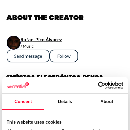
About the creator
Rafael Pico Álvarez
/ Music
Send message
Follow
“Música electrónica densa,
sinfónica y potente. En general
son así, aunque también me
Consent
Details
About
gusta la guitarra fuerte, con lo
que algún tema es más bien hard
rock. Compagino esto con obras
This website uses cookies
más sencillas e intimistas.