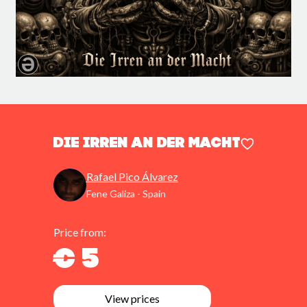
Die Irren an der Macht
Rafael Pico Álvarez
Fene Galiza - Spain
Price from:
€ 5
View prices