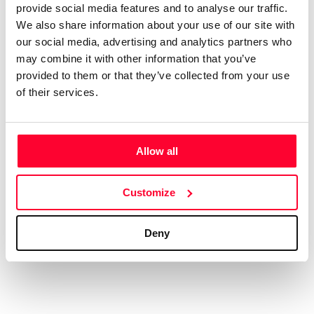
digital, con el alias de aRPA”
provide social media features and to analyse our traffic.
We also share information about your use of our site with
Soy licenciado en Historia Antigua. Siempre me ha gustado
our social media, advertising and analytics partners who
may combine it with other information that you’ve
la música, y he tocado y compuesto en un grupo de rock
provided to them or that they’ve collected from your use
celta allá por los ochenta. En música tengo un año de piano,
of their services.
soy más bien autodidacta. Me gustan muchos estilos, pero
soy muy fan del hard rock de los 70, la música clásica,
sobre todo Beethoven, y la Ópera, en la que me declaro fan
de Wagner y los compositores rusos del Grupo de lis Cinco.
Allow all
Aún cuando estaba en el grupo ya hacía música electrónica,
así que me viene de lejos. En ese estilo admiro sobre todo a
Customize
Vangelis y Kitaro.
Deny