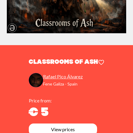
Classrooms of Ash
Rafael Pico Álvarez
Fene Galiza - Spain
Price from:
€ 5
View prices