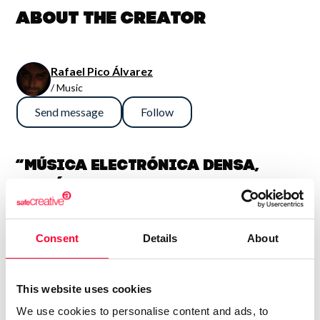
About the creator
Rafael Pico Álvarez
/ Music
Send message
Follow
“Música electrónica densa,
sinfónica y potente. En general
son así, aunque también me
gusta la guitarra fuerte, con lo
Consent
Details
About
que algún tema es más bien hard
rock. Compagino esto con obras
más sencillas e intimistas.
This website uses cookies
Tengo 74 álbumes en el mercado
We use cookies to personalise content and ads, to