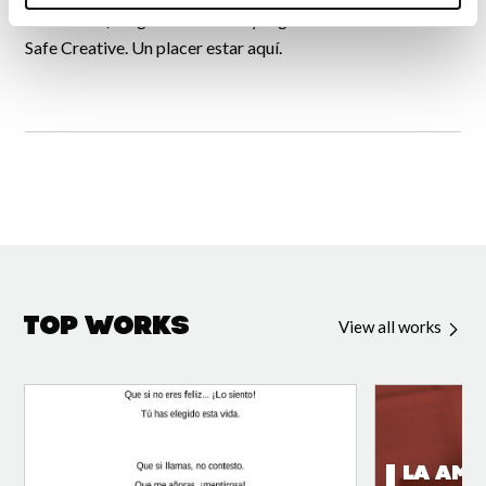
desamores)". Sigo escribiendo y registrando mis obras en
Safe Creative. Un placer estar aquí.
Top Works
View all works
LA AMI