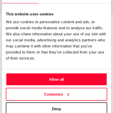
This website uses cookies
We use cookies to personalise content and ads, to
provide social media features and to analyse our traffic.
About the creator
We also share information about your use of our site with
our social media, advertising and analytics partners who
may combine it with other information that you’ve
José Ramón Félix de la Rosa
provided to them or that they’ve collected from your use
/ Literature
of their services.
Send message
Follow
Allow all
Escribo poesía desde los 10 años (nací en 1960). Mi
temática es sobre todo del amor y del desamor. He
Customize
autopublicado un libro con una selección de mis poesías en
Caligrama (Penguim Random House), bajo el título de "DE
Deny
FLORES Y ESPINAS NACE LA POESÍA (amores y