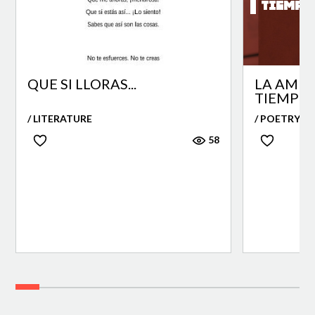
TIEMPO
QUE SI LLORAS...
LA AMIS
TIEMPO
/ LITERATURE
/ POETRY
58