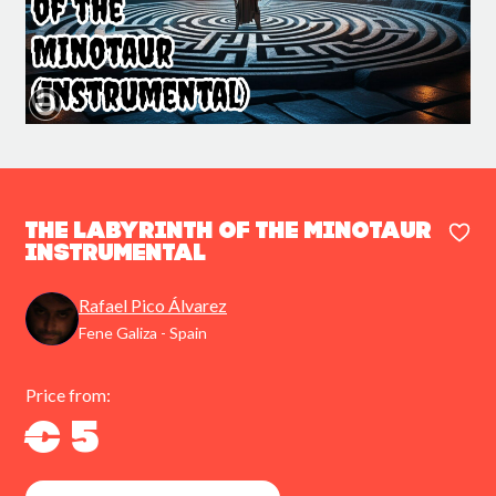
The Labyrinth of the Minotaur
Instrumental
Rafael Pico Álvarez
Fene Galiza - Spain
Price from:
€ 5