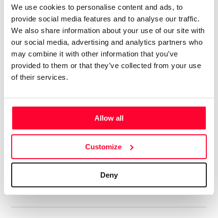
más sencillas e intimistas.
We use cookies to personalise content and ads, to
Tengo 74 álbumes en el mercado
provide social media features and to analyse our traffic.
digital, con el alias de aRPA”
We also share information about your use of our site with
our social media, advertising and analytics partners who
may combine it with other information that you’ve
Soy licenciado en Historia Antigua. Siempre me ha gustado
provided to them or that they’ve collected from your use
la música, y he tocado y compuesto en un grupo de rock
of their services.
celta allá por los ochenta. En música tengo un año de piano,
soy más bien autodidacta. Me gustan muchos estilos, pero
soy muy fan del hard rock de los 70, la música clásica,
sobre todo Beethoven, y la Ópera, en la que me declaro fan
Allow all
de Wagner y los compositores rusos del Grupo de lis Cinco.
Aún cuando estaba en el grupo ya hacía música electrónica,
Customize
así que me viene de lejos. En ese estilo admiro sobre todo a
Vangelis y Kitaro.
Deny