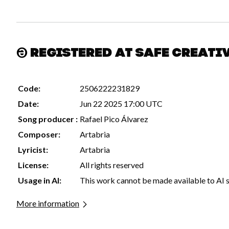
Registered at Safe Creati
Code:
2506222231829
Date:
Jun 22 2025 17:00 UTC
Song producer :
Rafael Pico Álvarez
Composer:
Artabria
Lyricist:
Artabria
License:
All rights reserved
Usage in AI:
This work cannot be made available to AI 
More information