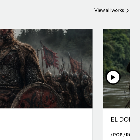
View all works
EL DORA
/ POP / ROCK