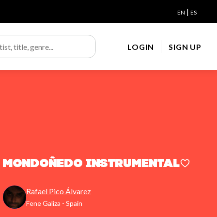
|
EN
ES
LOGIN
SIGN UP
Mondoñedo Instrumental
Rafael Pico Álvarez
Fene Galiza - Spain