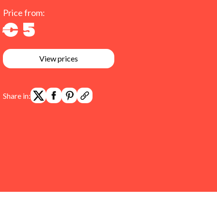
Price from:
€ 5
View prices
Share in: