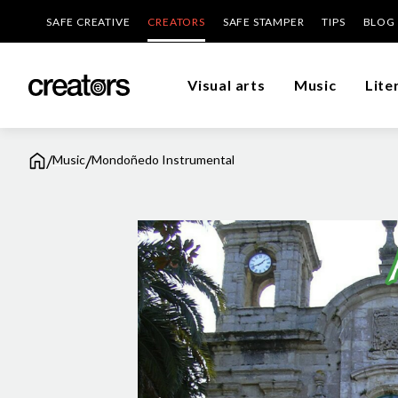
SAFE CREATIVE
CREATORS
SAFE STAMPER
TIPS
BLOG
Visual arts
Music
Lite
/
/
Music
Mondoñedo Instrumental