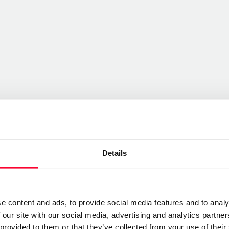
Details
e content and ads, to provide social media features and to analy
Send message
 our site with our social media, advertising and analytics partn
 provided to them or that they’ve collected from your use of their