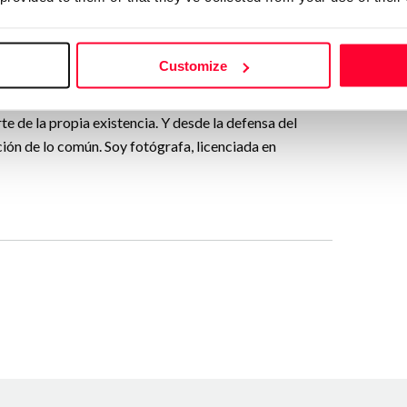
Follow
Customize
a educación y con la transformación del tiempo y
alidad, incluyendo aquella que no es bienvenida,
 de la propia existencia. Y desde la defensa del
ión de lo común. Soy fotógrafa, licenciada en