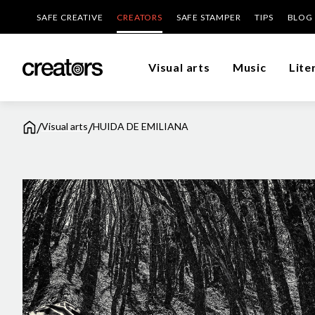
SAFE CREATIVE
CREATORS
SAFE STAMPER
TIPS
BLOG
Visual arts
Music
Lite
/
/
Visual arts
HUIDA DE EMILIANA