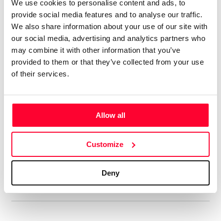
We use cookies to personalise content and ads, to
Tengo 74 álbumes en el mercado
provide social media features and to analyse our traffic.
digital, con el alias de aRPA”
We also share information about your use of our site with
our social media, advertising and analytics partners who
Soy licenciado en Historia Antigua. Siempre me ha gustado
may combine it with other information that you’ve
la música, y he tocado y compuesto en un grupo de rock
provided to them or that they’ve collected from your use
celta allá por los ochenta. En música tengo un año de piano,
of their services.
soy más bien autodidacta. Me gustan muchos estilos, pero
soy muy fan del hard rock de los 70, la música clásica,
sobre todo Beethoven, y la Ópera, en la que me declaro fan
Allow all
de Wagner y los compositores rusos del Grupo de lis Cinco.
Aún cuando estaba en el grupo ya hacía música electrónica,
Customize
así que me viene de lejos. En ese estilo admiro sobre todo a
Vangelis y Kitaro.
Deny