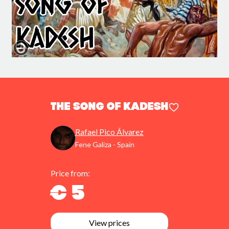
The Song of Kadesh
Rafael Pico Álvarez
Fene Galiza - Spain
Price from:
€ 5
View prices