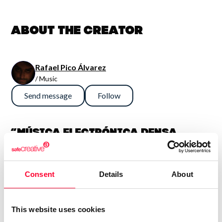
About the creator
Rafael Pico Álvarez
/ Music
Send message
Follow
“Música electrónica densa,
sinfónica y potente. En general
son así, aunque también me
Consent
Details
About
gusta la guitarra fuerte, con lo
que algún tema es más bien hard
rock. Compagino esto con obras
This website uses cookies
más sencillas e intimistas.