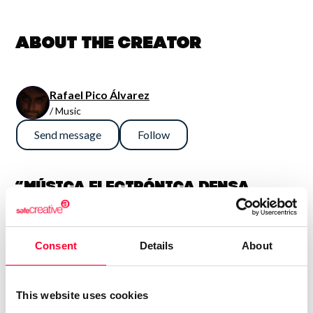
About the creator
Rafael Pico Álvarez
/ Music
Send message
Follow
“Música electrónica densa,
sinfónica y potente. En general
son así, aunque también me
Consent
Details
About
gusta la guitarra fuerte, con lo
que algún tema es más bien hard
rock. Compagino esto con obras
This website uses cookies
más sencillas e intimistas.