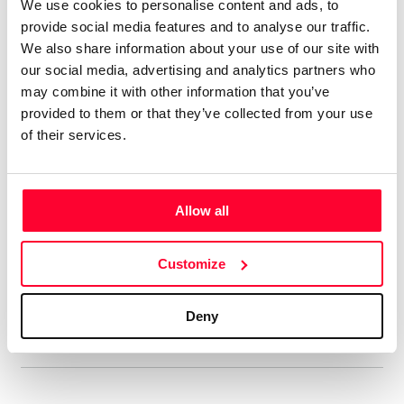
We use cookies to personalise content and ads, to
Tengo 74 álbumes en el mercado
provide social media features and to analyse our traffic.
digital, con el alias de aRPA”
We also share information about your use of our site with
our social media, advertising and analytics partners who
Soy licenciado en Historia Antigua. Siempre me ha gustado
may combine it with other information that you’ve
la música, y he tocado y compuesto en un grupo de rock
provided to them or that they’ve collected from your use
celta allá por los ochenta. En música tengo un año de piano,
of their services.
soy más bien autodidacta. Me gustan muchos estilos, pero
soy muy fan del hard rock de los 70, la música clásica,
sobre todo Beethoven, y la Ópera, en la que me declaro fan
Allow all
de Wagner y los compositores rusos del Grupo de lis Cinco.
Aún cuando estaba en el grupo ya hacía música electrónica,
Customize
así que me viene de lejos. En ese estilo admiro sobre todo a
Vangelis y Kitaro.
Deny