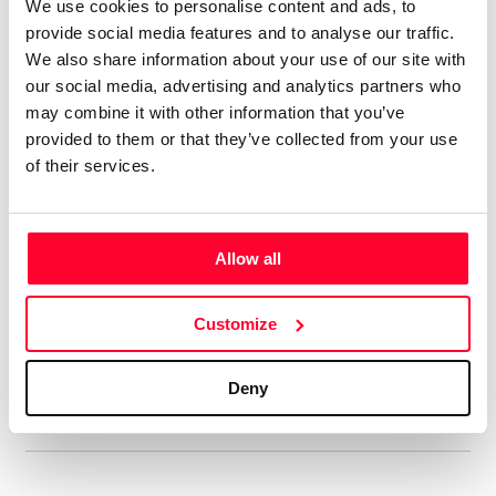
We use cookies to personalise content and ads, to
Tengo 74 álbumes en el mercado
provide social media features and to analyse our traffic.
digital, con el alias de aRPA”
We also share information about your use of our site with
our social media, advertising and analytics partners who
Soy licenciado en Historia Antigua. Siempre me ha gustado
may combine it with other information that you’ve
la música, y he tocado y compuesto en un grupo de rock
provided to them or that they’ve collected from your use
celta allá por los ochenta. En música tengo un año de piano,
of their services.
soy más bien autodidacta. Me gustan muchos estilos, pero
soy muy fan del hard rock de los 70, la música clásica,
sobre todo Beethoven, y la Ópera, en la que me declaro fan
Allow all
de Wagner y los compositores rusos del Grupo de lis Cinco.
Aún cuando estaba en el grupo ya hacía música electrónica,
Customize
así que me viene de lejos. En ese estilo admiro sobre todo a
Vangelis y Kitaro.
Deny