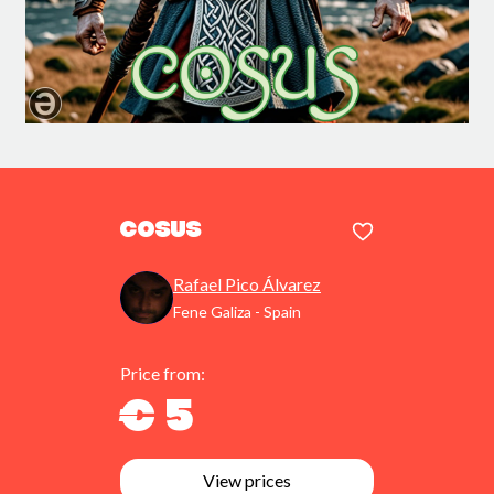
Cosus
Rafael Pico Álvarez
Fene Galiza - Spain
Price from:
€ 5
View prices