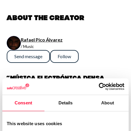
About the creator
Rafael Pico Álvarez
/ Music
Send message
Follow
“Música electrónica densa,
sinfónica y potente. En general
son así, aunque también me
Consent
Details
About
gusta la guitarra fuerte, con lo
que algún tema es más bien hard
rock. Compagino esto con obras
This website uses cookies
más sencillas e intimistas.