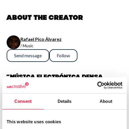
About the creator
Rafael Pico Álvarez
/ Music
Send message
Follow
“Música electrónica densa,
sinfónica y potente. En general
son así, aunque también me
Consent
Details
About
gusta la guitarra fuerte, con lo
que algún tema es más bien hard
rock. Compagino esto con obras
This website uses cookies
más sencillas e intimistas.