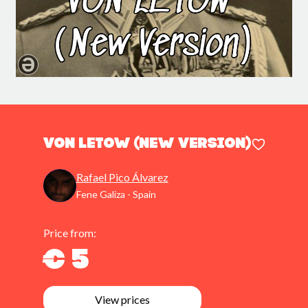
Von Letow (New Version)
Rafael Pico Álvarez
Fene Galiza - Spain
Price from:
€ 5
View prices