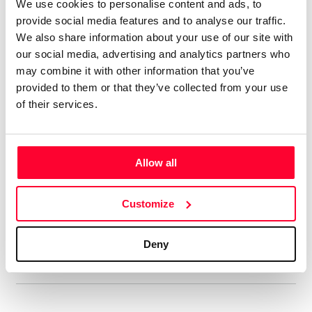
We use cookies to personalise content and ads, to
Tengo 74 álbumes en el mercado
provide social media features and to analyse our traffic.
digital, con el alias de aRPA”
We also share information about your use of our site with
our social media, advertising and analytics partners who
Soy licenciado en Historia Antigua. Siempre me ha gustado
may combine it with other information that you’ve
la música, y he tocado y compuesto en un grupo de rock
provided to them or that they’ve collected from your use
celta allá por los ochenta. En música tengo un año de piano,
of their services.
soy más bien autodidacta. Me gustan muchos estilos, pero
soy muy fan del hard rock de los 70, la música clásica,
sobre todo Beethoven, y la Ópera, en la que me declaro fan
Allow all
de Wagner y los compositores rusos del Grupo de lis Cinco.
Aún cuando estaba en el grupo ya hacía música electrónica,
Customize
así que me viene de lejos. En ese estilo admiro sobre todo a
Vangelis y Kitaro.
Deny