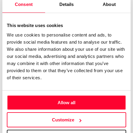
Consent
Details
About
¿Qué sucede las noches en las que no puedo dormir? Pues
que mi mente se vuelve hiperactiva y le da por crear
historias... Comencé participando en foros de rol conjunto
This website uses cookies
de diferentes temáticas, me gustó la experiencia, decidí
We use cookies to personalise content and ads, to
lanzarme en solitario y en ello continúo... Espero que
provide social media features and to analyse our traffic.
disfrutéis de mis escritos. Muchísimas gracias por
We also share information about your use of our site with
dedicarme unos minutos y leer. ¿Qué vas a encontrar aquí?
our social media, advertising and analytics partners who
Mis desvaríos, las historias que crea mi mente inquieta. Una
may combine it with other information that you’ve
canción, una frase, una imagen, la escena de una película...
provided to them or that they’ve collected from your use
cualquier instante provoca las historias que surgen con mis
of their services.
letras... Y espero que os guste y las comentéis. Podéis
descargarlas en sus enlaces.
Allow all
Customize