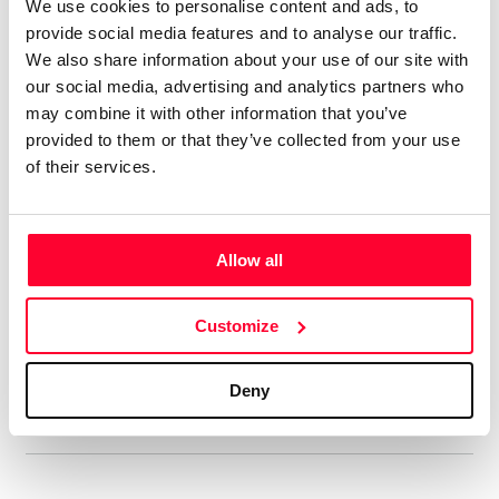
We use cookies to personalise content and ads, to
Tengo 74 álbumes en el mercado
provide social media features and to analyse our traffic.
digital, con el alias de aRPA”
We also share information about your use of our site with
our social media, advertising and analytics partners who
Soy licenciado en Historia Antigua. Siempre me ha gustado
may combine it with other information that you’ve
la música, y he tocado y compuesto en un grupo de rock
provided to them or that they’ve collected from your use
celta allá por los ochenta. En música tengo un año de piano,
of their services.
soy más bien autodidacta. Me gustan muchos estilos, pero
soy muy fan del hard rock de los 70, la música clásica,
sobre todo Beethoven, y la Ópera, en la que me declaro fan
Allow all
de Wagner y los compositores rusos del Grupo de lis Cinco.
Aún cuando estaba en el grupo ya hacía música electrónica,
Customize
así que me viene de lejos. En ese estilo admiro sobre todo a
Vangelis y Kitaro.
Deny