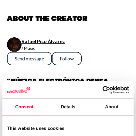
About the creator
Rafael Pico Álvarez
/ Music
Send message
Follow
“Música electrónica densa,
sinfónica y potente. En general
son así, aunque también me
Consent
Details
About
gusta la guitarra fuerte, con lo
que algún tema es más bien hard
rock. Compagino esto con obras
This website uses cookies
más sencillas e intimistas.