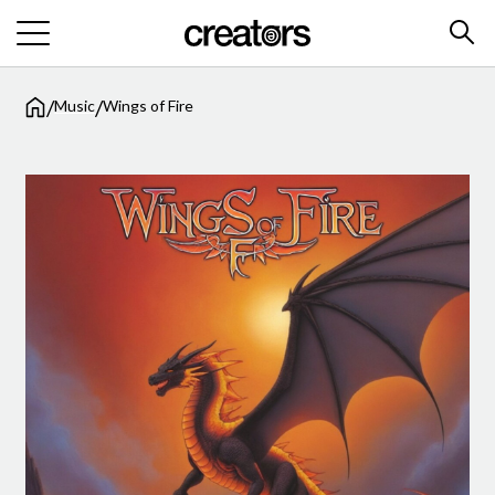
/
/
Music
Wings of Fire