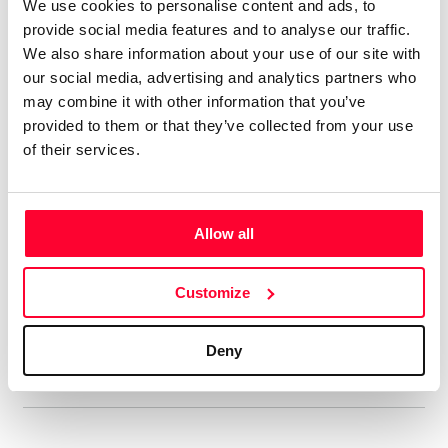
We use cookies to personalise content and ads, to
Tengo 74 álbumes en el mercado
provide social media features and to analyse our traffic.
digital, con el alias de aRPA”
We also share information about your use of our site with
our social media, advertising and analytics partners who
Soy licenciado en Historia Antigua. Siempre me ha gustado
may combine it with other information that you’ve
la música, y he tocado y compuesto en un grupo de rock
provided to them or that they’ve collected from your use
celta allá por los ochenta. En música tengo un año de piano,
of their services.
soy más bien autodidacta. Me gustan muchos estilos, pero
soy muy fan del hard rock de los 70, la música clásica,
sobre todo Beethoven, y la Ópera, en la que me declaro fan
Allow all
de Wagner y los compositores rusos del Grupo de lis Cinco.
Aún cuando estaba en el grupo ya hacía música electrónica,
Customize
así que me viene de lejos. En ese estilo admiro sobre todo a
Vangelis y Kitaro.
Deny