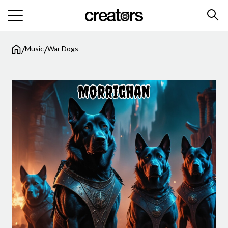
/
/
Music
War Dogs