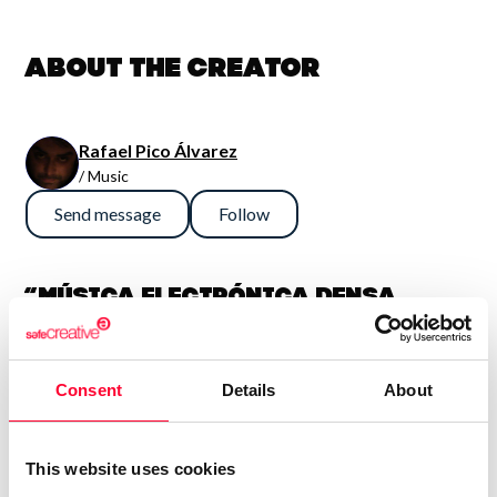
About the creator
Rafael Pico Álvarez
/ Music
Send message
Follow
“Música electrónica densa,
sinfónica y potente. En general
son así, aunque también me
Consent
Details
About
gusta la guitarra fuerte, con lo
que algún tema es más bien hard
rock. Compagino esto con obras
This website uses cookies
más sencillas e intimistas.