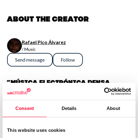
About the creator
Rafael Pico Álvarez
/ Music
Send message
Follow
“Música electrónica densa,
sinfónica y potente. En general
son así, aunque también me
Consent
Details
About
gusta la guitarra fuerte, con lo
que algún tema es más bien hard
rock. Compagino esto con obras
This website uses cookies
más sencillas e intimistas.