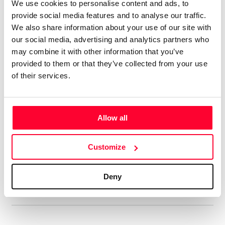
We use cookies to personalise content and ads, to
Tengo 74 álbumes en el mercado
provide social media features and to analyse our traffic.
digital, con el alias de aRPA”
We also share information about your use of our site with
our social media, advertising and analytics partners who
Soy licenciado en Historia Antigua. Siempre me ha gustado
may combine it with other information that you’ve
la música, y he tocado y compuesto en un grupo de rock
provided to them or that they’ve collected from your use
celta allá por los ochenta. En música tengo un año de piano,
of their services.
soy más bien autodidacta. Me gustan muchos estilos, pero
soy muy fan del hard rock de los 70, la música clásica,
sobre todo Beethoven, y la Ópera, en la que me declaro fan
Allow all
de Wagner y los compositores rusos del Grupo de lis Cinco.
Aún cuando estaba en el grupo ya hacía música electrónica,
Customize
así que me viene de lejos. En ese estilo admiro sobre todo a
Vangelis y Kitaro.
Deny