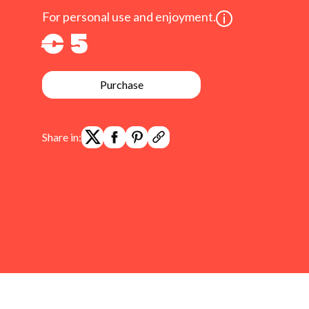
For personal use and enjoyment.
€ 5
Purchase
Share in: