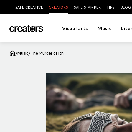
SAFE CREATIVE
CREATORS
SAFE STAMPER
TIPS
BLOG
Visual arts
Music
Lite
/
/
Music
The Murder of Ith