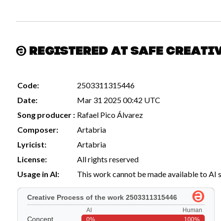
Registered at Safe Creati
Code:
2503311315446
Date:
Mar 31 2025 00:42 UTC
Song producer :
Rafael Pico Álvarez
Composer:
Artabria
Lyricist:
Artabria
License:
All rights reserved
Usage in AI:
This work cannot be made available to AI 