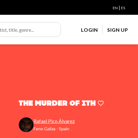
|
EN
ES
LOGIN
SIGN UP
The Murder of Ith
Rafael Pico Álvarez
Fene Galiza - Spain