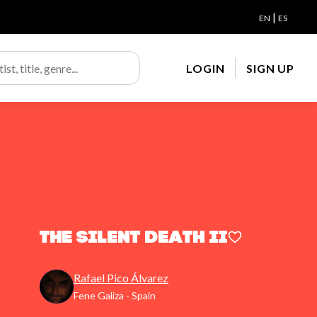
|
EN
ES
LOGIN
SIGN UP
The Silent Death II
Rafael Pico Álvarez
Fene Galiza - Spain