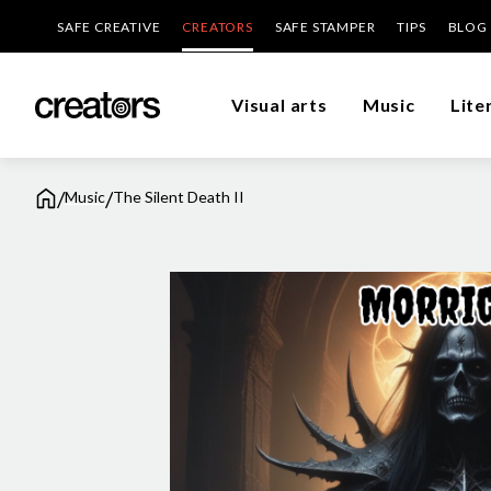
SAFE CREATIVE
CREATORS
SAFE STAMPER
TIPS
BLOG
Visual arts
Music
Lite
/
/
Music
The Silent Death II