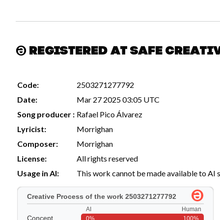
Registered at Safe Creati
Code:
2503271277792
Date:
Mar 27 2025 03:05 UTC
Song producer :
Rafael Pico Álvarez
Lyricist:
Morrighan
Composer:
Morrighan
License:
All rights reserved
Usage in AI:
This work cannot be made available to AI 