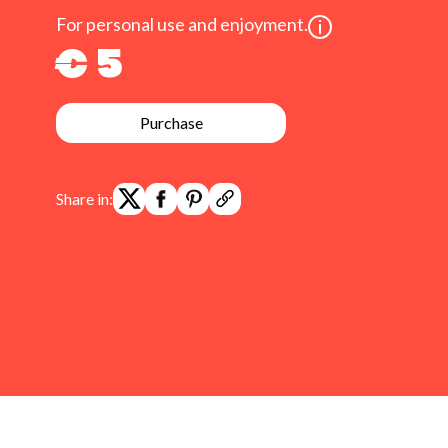
For personal use and enjoyment.
€ 5
Purchase
Share in: