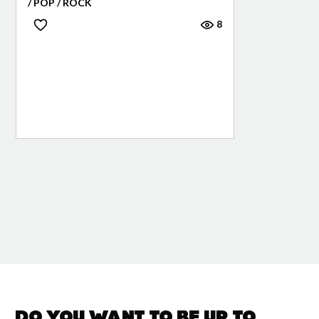
/ POP / ROCK
8
Do you want to be up to