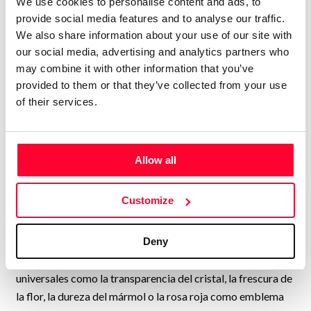
We use cookies to personalise content and ads, to
provide social media features and to analyse our traffic.
(Revista de Arte Independiente Llei d’Art, nº4 – 2010)
We also share information about your use of our site with
our social media, advertising and analytics partners who
Declaración artística
may combine it with other information that you’ve
provided to them or that they’ve collected from your use
La belleza natural, con su armonía, equilibrio y simetría, es
of their services.
la fuente principal de inspiración de Paco Yuste. La luz
tamizada a través de las hojas, el juego de reflejos en
cuerpos de cristal, la delicadeza de una flor o la mirada de
un niño son momentos que despiertan en él sentimientos de
Allow all
gratitud y reverencia hacia el Creador, impulsándolo a
transformar esas emociones en arte.
Customize
Busca que sus obras no solo sean bellas, sino también
Deny
emocionales y seductoras, capaces de transmitir
sensaciones profundas. Para ello utiliza símbolos
universales como la transparencia del cristal, la frescura de
la flor, la dureza del mármol o la rosa roja como emblema