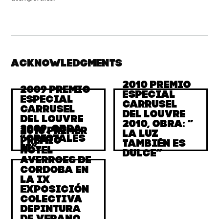
Acknowledgments
2010 Premio
2009 Premio
especial
especial
Carrusel
Carrusel
del Louvre
del Louvre
2010, obra: ”
2009, obra:
2018 Primer
La luz
“Cristales
premio
también es
II”
Hotel
dulce”
Averroes de
Cordoba en
la IX
Exposición
Colectiva
depintura