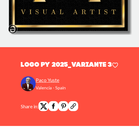
Logo PY 2025_Variante 3
Paco Yuste
Valencia - Spain
Share in: