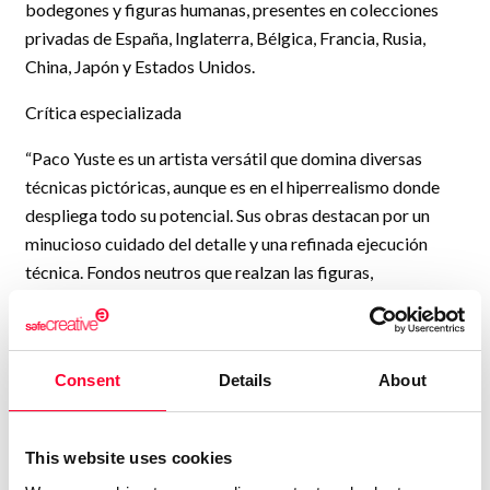
bodegones y figuras humanas, presentes en colecciones
privadas de España, Inglaterra, Bélgica, Francia, Rusia,
China, Japón y Estados Unidos.
Crítica especializada
“Paco Yuste es un artista versátil que domina diversas
técnicas pictóricas, aunque es en el hiperrealismo donde
despliega todo su potencial. Sus obras destacan por un
minucioso cuidado del detalle y una refinada ejecución
técnica. Fondos neutros que realzan las figuras,
transparencias trabajadas con precisión y veladuras al óleo
que confieren una sensación de delicada atmósfera.
Sus bodegones, frecuentemente compuestos con cristal,
Consent
Details
About
metal y flores, reflejan una maestría cercana a lo
fotográfico. Su manejo de la luz y la composición otorgan a
This website uses cookies
cada pieza un equilibrio único y, en ocasiones, un halo de
misticismo.”