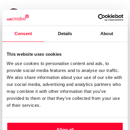
Antonio Diez Martínez
/ Music
Send message
Follow
Consent
Details
About
Apasionado por la música, ésta me viene acompañando
This website uses cookies
durante la mayor parte de mi vida. He participado en varios
We use cookies to personalise content and ads, to
grupos de música, siempre de forma amateur. Desde hace
provide social media features and to analyse our traffic.
unos quince años elaboro mi propio proyecto de creación
We also share information about your use of our site with
musical, aprovechando mis conocimientos instrumentales
our social media, advertising and analytics partners who
de bajo eléctrico, teclados y guitarra, así como de software
may combine it with other information that you’ve
de grabación. Cuento con mi propio estudio de grabación,
provided to them or that they’ve collected from your use
modesto, pero suficiente para el desarrollo de mis
of their services.
creaciones. Cada vez huyendo más y más de las etiquetas,
valorando la grandeza de la música hecha con honestidad,
me encuentro más cómodo creando música instrumental
Allow all