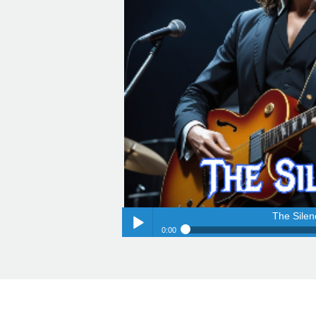
The Silen
0:00
The Silen
Play /