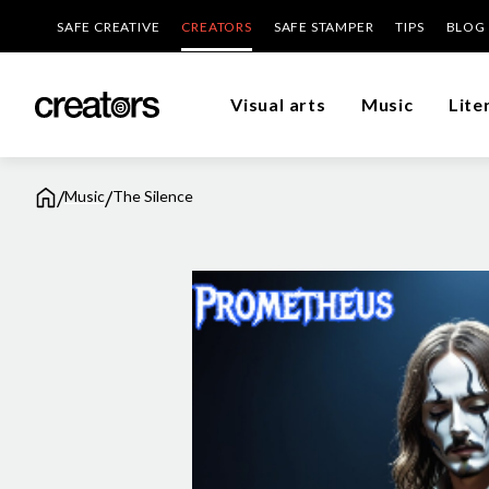
SAFE CREATIVE
CREATORS
SAFE STAMPER
TIPS
BLOG
Visual arts
Music
Lite
/
/
Music
The Silence