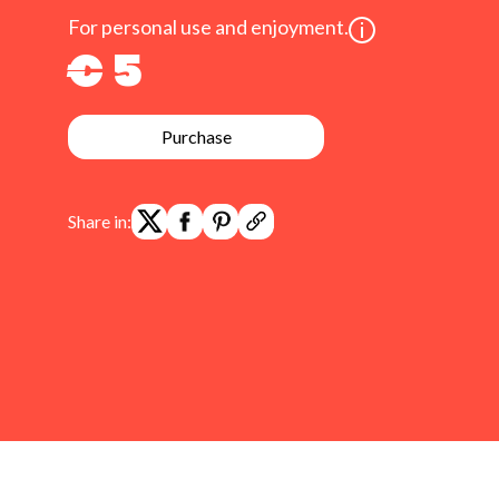
For personal use and enjoyment.
€ 5
Purchase
Share in: