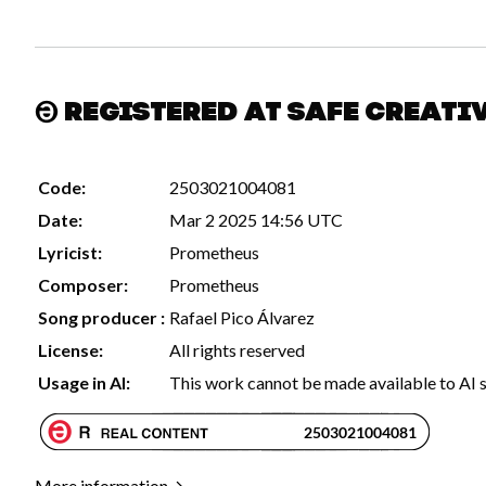
Registered at Safe Creati
Code:
2503021004081
Date:
Mar 2 2025 14:56 UTC
Lyricist:
Prometheus
Composer:
Prometheus
Song producer :
Rafael Pico Álvarez
License:
All rights reserved
Usage in AI:
This work cannot be made available to AI 
More information