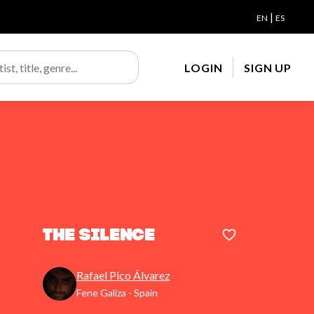
|
EN
ES
LOGIN
SIGN UP
The Silence
Rafael Pico Álvarez
Fene Galiza - Spain