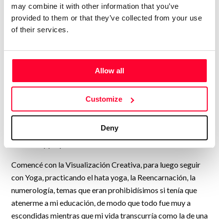
may combine it with other information that you’ve
profundizar en historias religiosas.
provided to them or that they’ve collected from your use
Cerca de los catorce años comencé a darme cuenta de que
of their services.
la religión católica en la cual me formaron mis padres, no
me daba las respuestas que por entonces necesitaba.
Comencé a entender que algunas cosas no estaban bien, al
Allow all
menos para mí, y a escondidas, me puse a investigar, al
punto de descubrir algo que sería la puerta de entrada a un
Customize
nuevo mundo para mí. Para algunos llamados "la New Age"
para mí, fue algo que tomé con mucho respeto y
Deny
responsabilidad y que me acompañó desde entonces, o sea,
desde muy pequeña.
Comencé con la Visualización Creativa, para luego seguir
con Yoga, practicando el hata yoga, la Reencarnación, la
numerología, temas que eran prohibidísimos si tenía que
atenerme a mi educación, de modo que todo fue muy a
escondidas mientras que mi vida transcurría como la de una