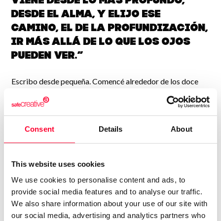
viene desde lo más profundo,
desde el alma, y elijo ese
camino, el de la profundización,
ir más allá de lo que los ojos
pueden ver.”
Escribo desde pequeña. Comencé alrededor de los doce
años, luego de haber quedado impactada con la lectura del
libro "El diario de Ana Frank", por lo cual, me construí un
diario, con un cuaderno que forré en cuero yo misma y le
Consent
Details
About
puse un candado. Siempre fui muy hábil con las
manualidades y me gustaba, de modo que fue algo muy
simple hacerlo.
This website uses cookies
Comencé con ese diario mis primeros pasos en la escritura.
We use cookies to personalise content and ads, to
Antes de todo eso me interesaron mucho los libros sobre
provide social media features and to analyse our traffic.
We also share information about your use of our site with
las historias de santos, que me habían regalado al tomar mi
our social media, advertising and analytics partners who
primera comunión a los ocho años, por lo tanto comencé a