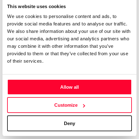
This website uses cookies
que algún tema es más bien hard
We use cookies to personalise content and ads, to
rock. Compagino esto con obras
provide social media features and to analyse our traffic.
más sencillas e intimistas.
We also share information about your use of our site with
Tengo 74 álbumes en el mercado
our social media, advertising and analytics partners who
digital, con el alias de aRPA”
may combine it with other information that you’ve
provided to them or that they’ve collected from your use
Soy licenciado en Historia Antigua. Siempre me ha gustado
of their services.
la música, y he tocado y compuesto en un grupo de rock
celta allá por los ochenta. En música tengo un año de piano,
soy más bien autodidacta. Me gustan muchos estilos, pero
Allow all
soy muy fan del hard rock de los 70, la música clásica,
sobre todo Beethoven, y la Ópera, en la que me declaro fan
Customize
de Wagner y los compositores rusos del Grupo de lis Cinco.
Aún cuando estaba en el grupo ya hacía música electrónica,
así que me viene de lejos. En ese estilo admiro sobre todo a
Deny
Vangelis y Kitaro.