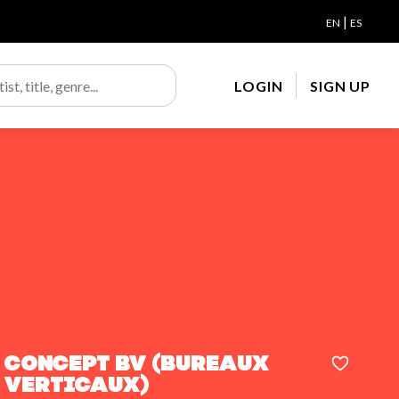
|
EN
ES
LOGIN
SIGN UP
Concept BV (Bureaux
Verticaux)