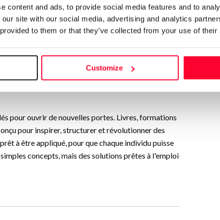
e content and ads, to provide social media features and to analy
Follow
 our site with our social media, advertising and analytics partn
 provided to them or that they’ve collected from your use of their
sations concrètes : livres,
e, pour un monde en
Customize
és pour ouvrir de nouvelles portes. Livres, formations
onçu pour inspirer, structurer et révolutionner des
 prêt à être appliqué, pour que chaque individu puisse
e simples concepts, mais des solutions prêtes à l'emploi