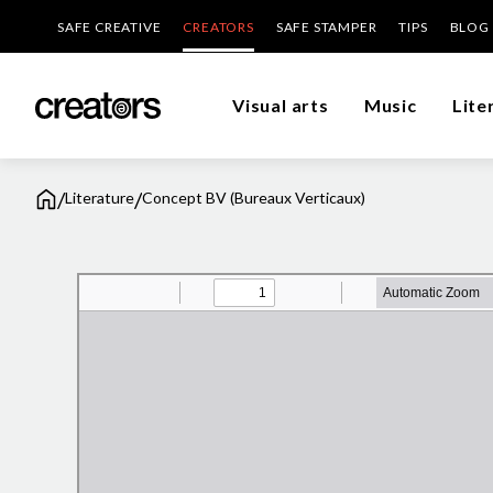
SAFE CREATIVE
CREATORS
SAFE STAMPER
TIPS
BLOG
Visual arts
Music
Lite
/
/
Literature
Concept BV (Bureaux Verticaux)