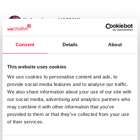
Abderrahmane HASSANI
/ Literature / Visual arts
Send message
Follow
Consent
Details
About
“Des idées visionnaires aux
This website uses cookies
réalisations concrètes : livres,
We use cookies to personalise content and ads, to
formations, brevets, et plus
provide social media features and to analyse our traffic.
encore, pour un monde en
We also share information about your use of our site with
mouvement.”
our social media, advertising and analytics partners who
may combine it with other information that you’ve
Mes œuvres ne sont pas de simples créations, elles sont
provided to them or that they’ve collected from your use
des clés pour ouvrir de nouvelles portes. Livres, formations
of their services.
innovantes, brevets et thèses clés en main, chaque projet
est conçu pour inspirer, structurer et révolutionner des