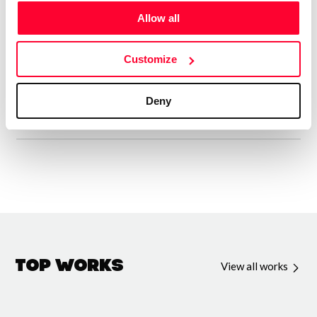
secteurs entiers. Mon objectif : transmettre un savoir-
Allow all
action, prêt à être appliqué, pour que chaque individu
puisse transformer une vision en réalité. Vous ne trouverez
Customize
pas ici de simples concepts, mais des solutions prêtes à
l'emploi pour bâtir l’avenir.
Deny
Top Works
View all works