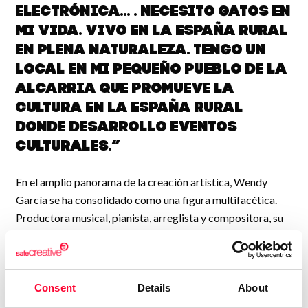
electrónica... . Necesito gatos en
mi vida. Vivo en la España Rural
en plena naturaleza. Tengo un
local en mi pequeño pueblo de La
Alcarria que promueve la
cultura en la España Rural
donde desarrollo eventos
culturales.”
En el amplio panorama de la creación artística, Wendy
García se ha consolidado como una figura multifacética.
Productora musical, pianista, arreglista y compositora, su
talento trasciende el ámbito musical para abarcar también
el campo audiovisual.
Con una notable trayectoria que incluye su participación en
Consent
Details
About
el prestigioso Festival de Benidorm y la gira más