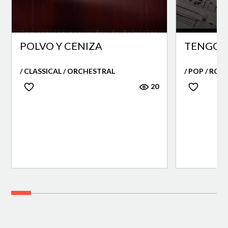
POLVO Y CENIZA
TENGO 
/ CLASSICAL / ORCHESTRAL
/ POP / ROC
20