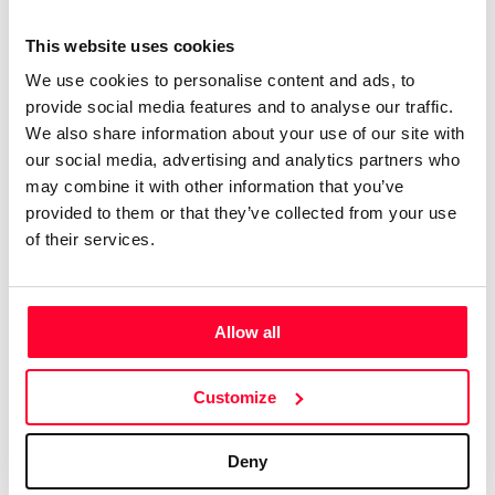
importante de la reconocida artista Chenoa como
teclista/corista, Wendy ha demostrado su destreza y
This website uses cookies
pasión por la música. Además, su presencia en plataformas
We use cookies to personalise content and ads, to
digitales es significativa, contando con varios canales de
provide social media features and to analyse our traffic.
YouTube donde exhibe su versatilidad creativa. Entre ellos,
We also share information about your use of our site with
destacan "LA ÓRBITA WENDY" , "WENDY GARCÍA
our social media, advertising and analytics partners who
may combine it with other information that you’ve
(cantautora) "RADIO ONDA PUEBLOS" y "WENDY G
provided to them or that they’ve collected from your use
MUSIC PUBLISHING".
of their services.
Wendy cuenta con dos titulaciones que reflejan su amplia
formación: realizadora audiovisual y reportera ENG. Estas
credenciales no solo le han permitido crear videoclips y
Allow all
producciones visuales, sino que también le han otorgado
habilidades como camarógrafa.
Customize
Una de sus incursiones más destacadas en el mundo del
espectáculo fue la creación del musical "SALVEMOS EL
Deny
BOSQUE", en el cual no solo compuso y dirigió la obra, sino