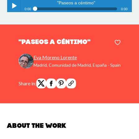
"Paseos a céntimo"
0:00
0:00
"Paseos a céntimo"
Play /
"Paseos a céntimo"
Eva Moreno Lorente
Madrid, Comunidad de Madrid, España - Spain
pause
Share in:
About the work