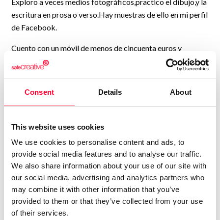
Exploro a veces medios fotográficos,practico el dibujo,y la
escritura en prosa o verso.Hay muestras de ello en mi perfil
de Facebook.
Cuento con un móvil de menos de cincuenta euros y
programas gratuítos de la Playstore.Me gusta la música
también: si se visita Facebook he tenido una temporada de
videoclips más o menos desafinados según el caso.Como
Consent
Details
About
no lo he mencionado al principio,explico: pretendo vender
letras a cantantes profesionales.Sigan este enlace para ver
tropiezos y aciertos:
This website uses cookies
We use cookies to personalise content and ads, to
https://www.facebook.com/profile.php?
provide social media features and to analyse our traffic.
id=100067333878384
We also share information about your use of our site with
our social media, advertising and analytics partners who
...Y así,rato tras rato,hago contactos,me esfuerzo,cultivo las
may combine it with other information that you’ve
ideas que van surgiendo...Y me he concedido un
provided to them or that they’ve collected from your use
presupuesto y días para entrar en redes más allá de
of their services.
Facebook,de momento se me puede encontrar en