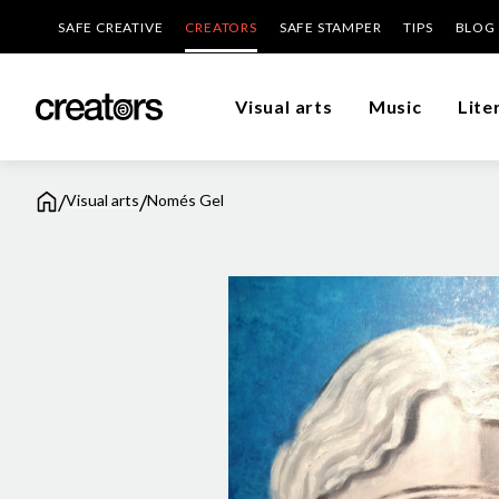
SAFE CREATIVE
CREATORS
SAFE STAMPER
TIPS
BLOG
Visual arts
Music
Lite
/
/
Visual arts
Només Gel