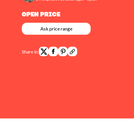
Open Price
Ask price range
Share in: