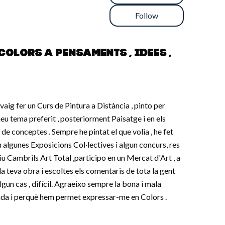
Follow
 colors a pensaments , idees ,
vaig fer un Curs de Pintura a Distància , pinto per
eu tema preferit , posteriorment Paisatge i en els
 de conceptes . Sempre he pintat el que volia , he fet
 algunes Exposicions Col·lectives i algun concurs, res
u Cambrils Art Total ,participo en un Mercat d'Art , a
la teva obra i escoltes els comentaris de tota la gent
lgun cas , difícil. Agraeixo sempre la bona i mala
grada i perquè hem permet expressar-me en Colors .