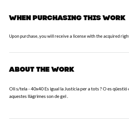
When purchasing this work
Upon purchase, you will receive a license with the acquired righ
About the work
Oli s/tela - 40x40 Es igual la Justícia per a tots ? O es qüestió 
aquestes llàgrimes son de gel .