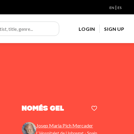
|
EN
ES
LOGIN
SIGN UP
Només Gel
Josep Maria Pich Mercader
L’ Hospitalet de Llobregat - Spain