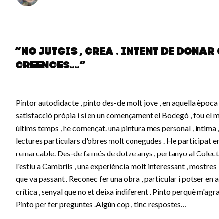
“No jutgis , Crea . Intent de donar
creences....”
Pintor autodidacte , pinto des-de molt jove , en aquella època 
satisfacció pròpia i si en un començament el Bodegò , fou el m
últims temps , he començat. una pintura mes personal , íntima ,
lectures particulars d'obres molt conegudes . He participat en
remarcable. Des-de fa més de dotze anys , pertanyo al Colecti
l'estiu a Cambrils , una experiència molt interessant , mostres 
que va passant . Reconec fer una obra , particular i potser en a
crítica , senyal que no et deixa indiferent . Pinto perquè m'a
Pinto per fer preguntes .Algún cop , tinc respostes…