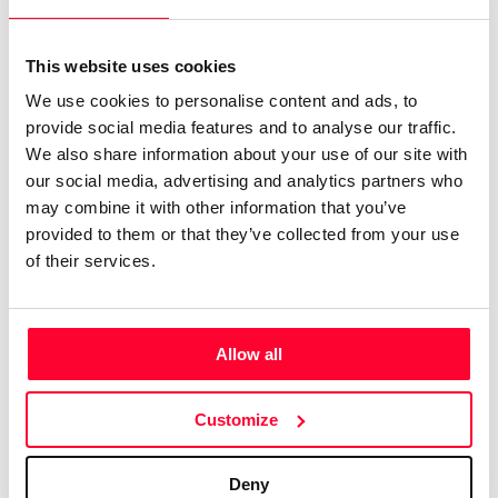
en el tiempo tal y como ocurrieron, y así muchas personas
pueden disfrutar de ellos.
This website uses cookies
Las conexiones, nutrirse de ellas, es lo que da lugar al arte.
We use cookies to personalise content and ads, to
Después de apasionarme por el dibujo y la pintura, vino el
provide social media features and to analyse our traffic.
videoarte, la vídeo-danza, el cine. Las historias y la poesía.
We also share information about your use of our site with
Creo que la principal labor del artista es hablarle al mundo
our social media, advertising and analytics partners who
may combine it with other information that you’ve
y presentar la belleza en sus múltiples representaciones. En
provided to them or that they’ve collected from your use
2013, llegué a Madrid donde he podido crear una
of their services.
propuesta artística y formativa que se une con mi pasión: la
acuarela.
A través de mi pasión por investigar en lo pictórico inicié un
Allow all
grupo de Laboratorio de acuarela donde tutorizo
proyectos personales ayudando a crecer a mis alumnos a
Customize
través del arte.
Además, inicié un proyecto formativo llamado "De lo
Deny