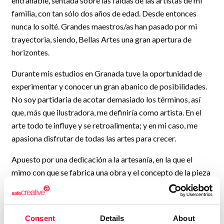
entrañable, sentada sobre las faldas de las artistas de mi
familia, con tan sólo dos años de edad. Desde entonces
nunca lo solté. Grandes maestros/as han pasado por mi
trayectoria, siendo, Bellas Artes una gran apertura de
horizontes.
Durante mis estudios en Granada tuve la oportunidad de
experimentar y conocer un gran abanico de posibilidades.
No soy partidaria de acotar demasiado los términos, así
que, más que ilustradora, me definiría como artista. En el
arte todo te influye y se retroalimenta; y en mi caso, me
apasiona disfrutar de todas las artes para crecer.
Apuesto por una dedicación a la artesanía, en la que el
mimo con que se fabrica una obra y el concepto de la pieza
única crea intensidades. Pero a la vez, soy gran partidaria
del uso de las nuevas tecnologías, también mágicas a su
manera, ya que te hacen captar momentos y mantenerlos
Consent
Details
About