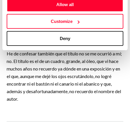
Ah, que se me olvidaba explicar a mis lectores, y a mis
Allow all
seguidores, y a mis amigos y enemigos, por qué "Telas de
araña con bastón, canario y abanico"; y ello es por algo tan
Customize
sencillo como el hecho de que la vida, todas las vidas, son
exactamente una tela de araña, entretejiéndose, las unas
Deny
con las otras.
He de confesar también que el título no se me ocurrió a mí;
no. El título es el de un cuadro, grande, al óleo, que vi hace
muchos años no recuerdo ya dónde en una exposición y en
el que, aunque me dejé los ojos escrutándolo, no logré
encontrar ni el bastón ni el canario ni el abanico y que,
además y desafortunadamente, no recuerdo el nombre del
autor.