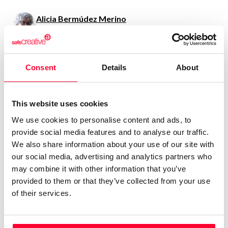
Alicia Bermúdez Merino
/ Literature
Send message
Follow
Consent
Details
About
Escritora, porque la escritura es lo que profeso. Pero, no
siendo la escritura mi fuente de ingresos, no me atrevería a
This website uses cookies
denominarla mi profesión. No creo, por otra parte, que
We use cookies to personalise content and ads, to
estuviera dispuesta a avenirme a complacer a nadie, lector
provide social media features and to analyse our traffic.
o editor. Ni a comprometerme a cumplir los plazos de
We also share information about your use of our site with
entrega a que deben ceñirse tantos de los que publican.
our social media, advertising and analytics partners who
Literatura por encargo, como si el escritor fuera un sastre o
may combine it with other information that you’ve
un fabricante de electrodomésticos. Me espanta el sólo
provided to them or that they’ve collected from your use
pensarlo.
of their services.
No tengo formación académica.