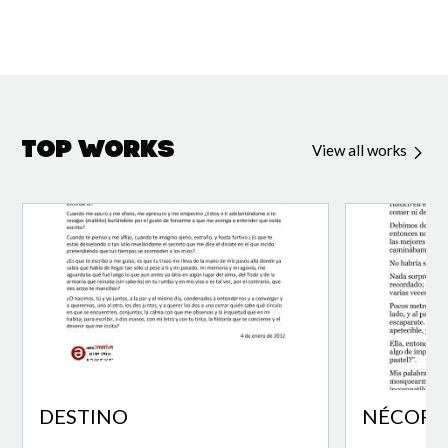
Top Works
View all works
DESTINO
NÉCORA 