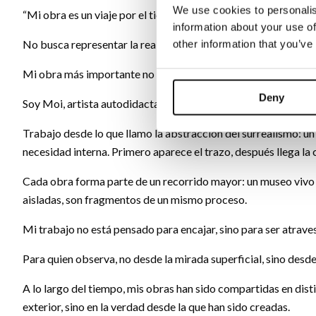
We use cookies to personalis
“Mi obra es un viaje por el tiempo interior.
information about your use of
No busca representar la realidad, sino el instante previo a que
other information that you’ve
Mi obra más importante no es una pieza: es el camino que est
Deny
Soy Moi, artista autodidacta.
Trabajo desde lo que llamo la abstracción del surrealismo: un
necesidad interna. Primero aparece el trazo, después llega la
Cada obra forma parte de un recorrido mayor: un museo vivo 
aisladas, son fragmentos de un mismo proceso.
Mi trabajo no está pensado para encajar, sino para ser atrave
Para quien observa, no desde la mirada superficial, sino desde
A lo largo del tiempo, mis obras han sido compartidas en disti
exterior, sino en la verdad desde la que han sido creadas.