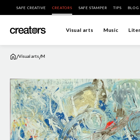
SAFE CREATIVE
CREATORS
SAFE STAMPER
TIPS
BLOG
Visual arts
Music
Lite
/
/
Visual arts
M