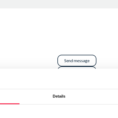
Send message
Follow
o! Y mi obra maestra es el
Details