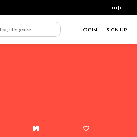
|
EN
ES
LOGIN
SIGN UP
M