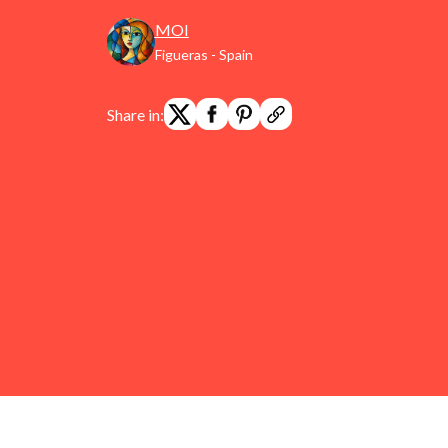
MOI
Figueras - Spain
Share in: