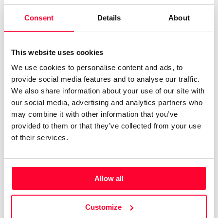
única crea intensidades. Pero a la vez, soy gran partidaria
Consent
Details
About
del uso de las nuevas tecnologías, también mágicas a su
manera, ya que te hacen captar momentos y mantenerlos
en el tiempo tal y como ocurrieron, y así muchas personas
This website uses cookies
pueden disfrutar de ellos.
We use cookies to personalise content and ads, to
provide social media features and to analyse our traffic.
Las conexiones, nutrirse de ellas, es lo que da lugar al arte.
We also share information about your use of our site with
Después de apasionarme por el dibujo y la pintura, vino el
our social media, advertising and analytics partners who
videoarte, la vídeo-danza, el cine. Las historias y la poesía.
may combine it with other information that you’ve
Creo que la principal labor del artista es hablarle al mundo
provided to them or that they’ve collected from your use
of their services.
y presentar la belleza en sus múltiples representaciones. En
2013, llegué a Madrid donde he podido crear una
propuesta artística y formativa que se une con mi pasión: la
acuarela.
Allow all
A través de mi pasión por investigar en lo pictórico inicié un
Customize
grupo de Laboratorio de acuarela donde tutorizo