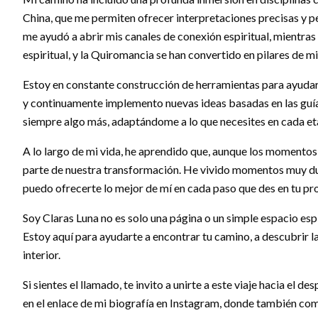
China, que me permiten ofrecer interpretaciones precisas y pe
me ayudó a abrir mis canales de conexión espiritual, mientras
espiritual, y la Quiromancia se han convertido en pilares de mi
Estoy en constante construcción de herramientas para ayudar 
y continuamente implemento nuevas ideas basadas en las guía
siempre algo más, adaptándome a lo que necesites en cada eta
A lo largo de mi vida, he aprendido que, aunque los momentos
parte de nuestra transformación. He vivido momentos muy dur
puedo ofrecerte lo mejor de mí en cada paso que des en tu pro
Soy Claras Luna no es solo una página o un simple espacio espi
Estoy aquí para ayudarte a encontrar tu camino, a descubrir la
interior.
Si sientes el llamado, te invito a unirte a este viaje hacia el 
en el enlace de mi biografía en Instagram, donde también com