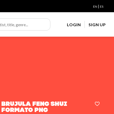
|
EN
ES
LOGIN
SIGN UP
BRUJULA FENG SHUI
formato PNG