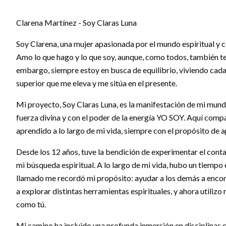
Clarena Martínez - Soy Claras Luna
Soy Clarena, una mujer apasionada por el mundo espiritual y
Amo lo que hago y lo que soy, aunque, como todos, también 
embargo, siempre estoy en busca de equilibrio, viviendo cad
superior que me eleva y me sitúa en el presente.
Mi proyecto, Soy Claras Luna, es la manifestación de mi mund
fuerza divina y con el poder de la energía YO SOY. Aquí comp
aprendido a lo largo de mi vida, siempre con el propósito de 
Desde los 12 años, tuve la bendición de experimentar el conta
mi búsqueda espiritual. A lo largo de mi vida, hubo un tiempo 
llamado me recordó mi propósito: ayudar a los demás a encont
a explorar distintas herramientas espirituales, y ahora utiliz
como tú.
Mi camino ha incluido una profunda inmersión en disciplinas 