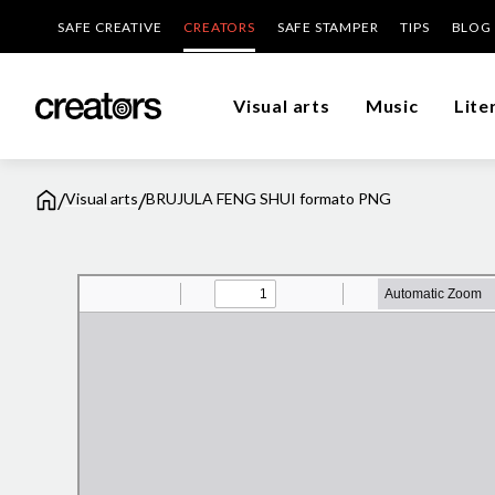
SAFE CREATIVE
CREATORS
SAFE STAMPER
TIPS
BLOG
Visual arts
Music
Lite
/
/
Visual arts
BRUJULA FENG SHUI formato PNG