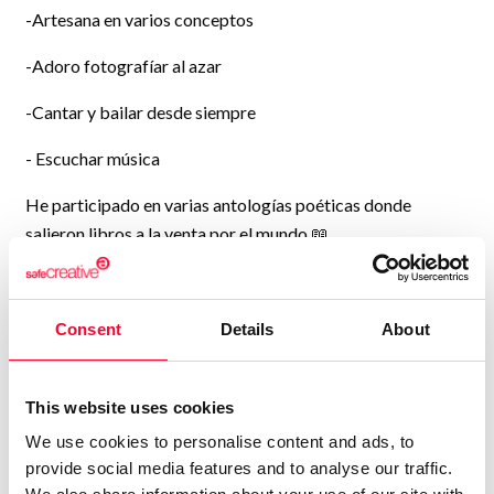
-Artesana en varios conceptos
-Adoro fotografíar al azar
-Cantar y bailar desde siempre
- Escuchar música
He participado en varias antologías poéticas donde
salieron libros a la venta por el mundo 📖.
Estoy a punto de lanzar mi primer libro en solitario ,el
primero de una trilogía. 📝👩🏻‍🏫💫
Consent
Details
About
Y estoy también trabajando con 2 más aparte.
Expuse relatos en redes y escritos desde 2024 y encantó.
This website uses cookies
We use cookies to personalise content and ads, to
Agradezco mucho el apoyo y cariño.
provide social media features and to analyse our traffic.
Fui seleccionada desde Wattpad en nov november 2025 y