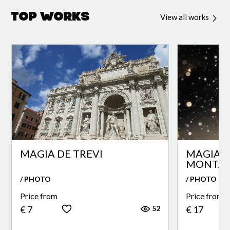
Top Works
View all works
MAGIA DE TREVI
MAGIA E
MONTJU
/ PHOTO
/ PHOTO
Price from
Price from
52
€ 7
€ 17