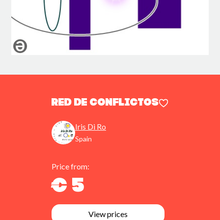
red de conflictos
Iris Di Ro
Spain
Price from:
€ 5
View prices