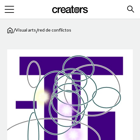
/
/
Visual arts
red de conflictos