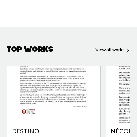
Top Works
View all works
DESTINO
NÉCORA 