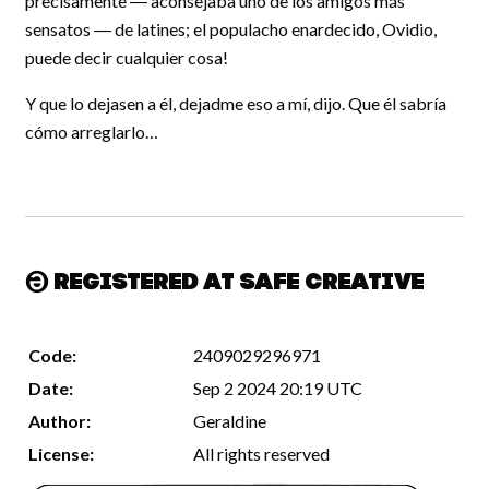
precisamente ― aconsejaba uno de los amigos más
sensatos ― de latines; el populacho enardecido, Ovidio,
puede decir cualquier cosa!
Y que lo dejasen a él, dejadme eso a mí, dijo. Que él sabría
cómo arreglarlo…
Registered at Safe Creative
Code:
2409029296971
Date:
Sep 2 2024 20:19 UTC
Author:
Geraldine
License:
All rights reserved