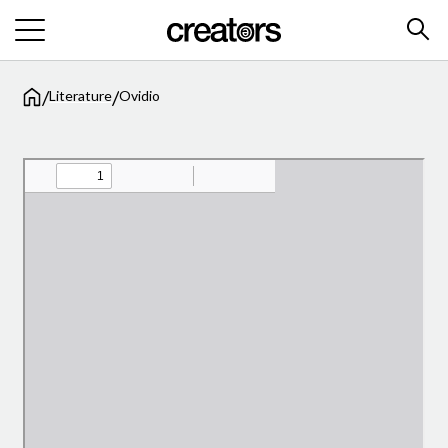
/
/
Literature
Ovidio