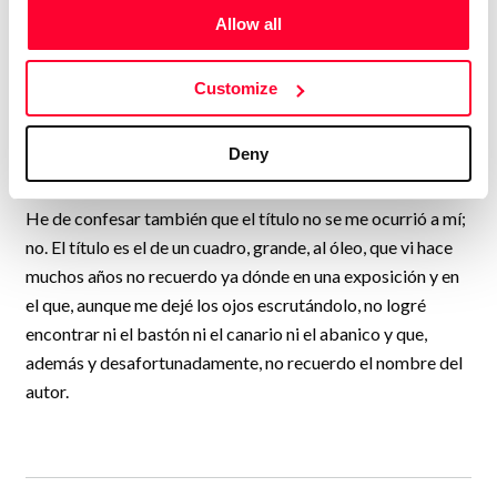
Allow all
Ah, que se me olvidaba explicar a mis lectores, y a mis
seguidores, y a mis amigos y enemigos, por qué "Telas de
araña con bastón, canario y abanico"; y ello es por algo tan
Customize
sencillo como el hecho de que la vida, todas las vidas, son
exactamente una tela de araña, entretejiéndose, las unas
Deny
con las otras.
He de confesar también que el título no se me ocurrió a mí;
no. El título es el de un cuadro, grande, al óleo, que vi hace
muchos años no recuerdo ya dónde en una exposición y en
el que, aunque me dejé los ojos escrutándolo, no logré
encontrar ni el bastón ni el canario ni el abanico y que,
además y desafortunadamente, no recuerdo el nombre del
autor.