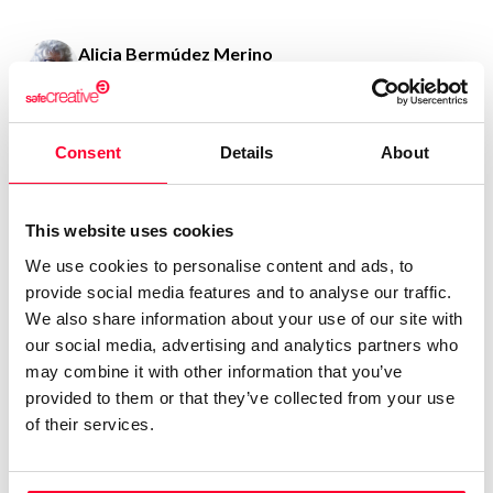
Alicia Bermúdez Merino
/ Literature
Send message
Follow
Consent
Details
About
Escritora, porque la escritura es lo que profeso. Pero, no
siendo la escritura mi fuente de ingresos, no me atrevería a
This website uses cookies
denominarla mi profesión. No creo, por otra parte, que
We use cookies to personalise content and ads, to
estuviera dispuesta a avenirme a complacer a nadie, lector
provide social media features and to analyse our traffic.
o editor. Ni a comprometerme a cumplir los plazos de
We also share information about your use of our site with
entrega a que deben ceñirse tantos de los que publican.
our social media, advertising and analytics partners who
Literatura por encargo, como si el escritor fuera un sastre o
may combine it with other information that you’ve
provided to them or that they’ve collected from your use
un fabricante de electrodomésticos. Me espanta el sólo
of their services.
pensarlo.
No tengo formación académica.