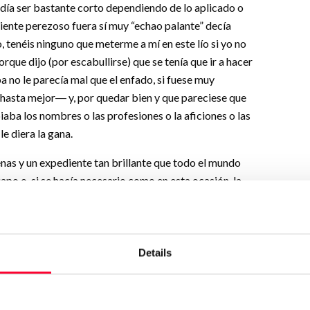
odía ser bastante corto dependiendo de lo aplicado o
iniente perezoso fuera sí muy “echao palante” decía
, tenéis ninguno que meterme a mí en este lío si yo no
rque dijo (por escabullirse) que se tenía que ir a hacer
 no le parecía mal que el enfado, si fuese muy
 o hasta mejor― y, por quedar bien y que pareciese que
aba los nombres o las profesiones o la aficiones o las
e diera la gana.
enas y un expediente tan brillante que todo el mundo
po o, si se hacía necesario como en esta ocasión, la
Details
ve