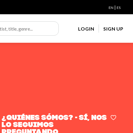
|
EN
ES
LOGIN
SIGN UP
¿Quiénes sómos? - Sí, nos
lo seguimos
preguntando