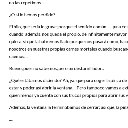
no las repetimos…
¿O sí lo hemos perdido?
El hilo, que sería lo grave; porque el sentido común ― ¡una c
cuando, además, nos queda el propio, de infinitamente mayor e
quiera, sí que la habremos liado porque nos pasará como, hace 
nosotros en nuestras propias carnes mortales cuando buscand
caemos…
Bueno, pues no sabemos, pero un destornillador...
¿Qué estábamos diciendo? Ah, ya: que para coger la pinza de l
estar y poder así abrir la ventana… Pero tampoco vamos a ex
quien menos ya cuenta con sus trucos propios para abrir sus 
Además, la ventana la terminábamos de cerrar; así que, la pi
....