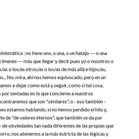
oblemática ; no tiene uno, o una, o un hatajo ― o una
címenes ― más que llegar y decir pues yo o nosotros o
as o los/as otros/as o los/as de más allá e hijos/as,
s... No, mira, ahí nos hemos equivocado, pero en un
amos a dejar como está y seguir, como si tal cosa,
 por sentadas en lo que concierne a nuestros
contraremos que son "similares", o - eso también -
nes estamos hablando, si no hemos perdido el hilo y,
e de "de valores eternos", que también se da por
― de obviedades tan nada diferentes de las propias que
orro, nos atenemos a la más estricta de las lógicas y