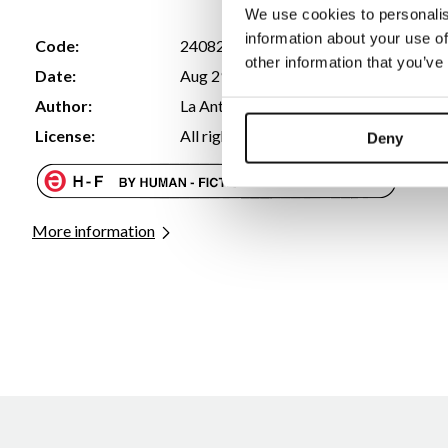
We use cookies to personalis
information about your use of
Code:
2408299258092
other information that you’ve
Date:
Aug 29 2024 18:37 UTC
Author:
La Antúnez
License:
All rights reserved
Deny
More information