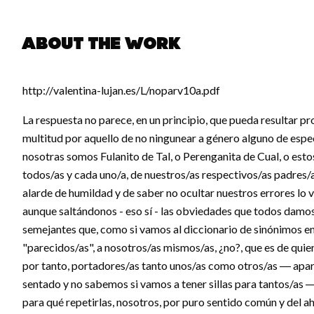
About the work
http://valentina-lujan.es/L/noparv10a.pdf
La respuesta no parece, en un principio, que pueda resultar pr
multitud por aquello de no ningunear a género alguno de espe
nosotras somos Fulanito de Tal, o Perenganita de Cual, o estos/
todos/as y cada uno/a, de nuestros/as respectivos/as padres/a
alarde de humildad y de saber no ocultar nuestros errores lo v
aunque saltándonos - eso sí - las obviedades que todos damos
semejantes que, como si vamos al diccionario de sinónimos en
"parecidos/as", a nosotros/as mismos/as, ¿no?, que es de quie
por tanto, portadores/as tanto unos/as como otros/as ― apart
sentado y no sabemos si vamos a tener sillas para tantos/as 
para qué repetirlas, nosotros, por puro sentido común y del ah