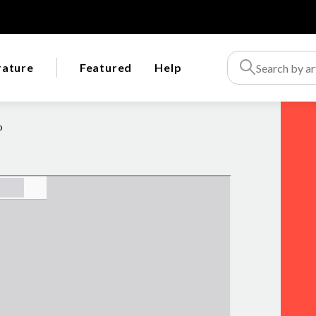
rature
Featured
Help
o