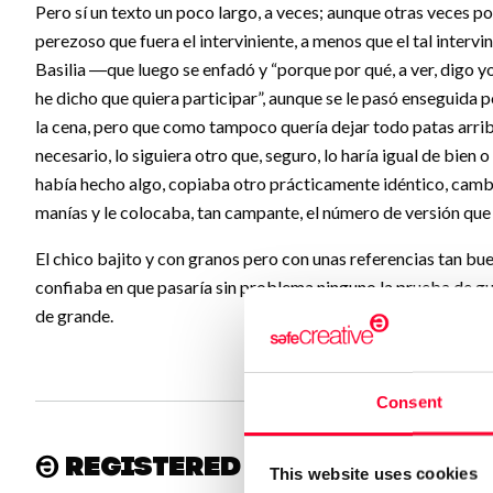
Pero sí un texto un poco largo, a veces; aunque otras veces p
perezoso que fuera el interviniente, a menos que el tal interv
Basilia ―que luego se enfadó y “porque por qué, a ver, digo yo
he dicho que quiera participar”, aunque se le pasó enseguida po
la cena, pero que como tampoco quería dejar todo patas arriba
necesario, lo siguiera otro que, seguro, lo haría igual de bien
había hecho algo, copiaba otro prácticamente idéntico, cambi
manías y le colocaba, tan campante, el número de versión que l
El chico bajito y con granos pero con unas referencias tan bu
confiaba en que pasaría sin problema ninguno la prueba de gua
de grande.
Consent
Registered at Safe Creati
This website uses cookies