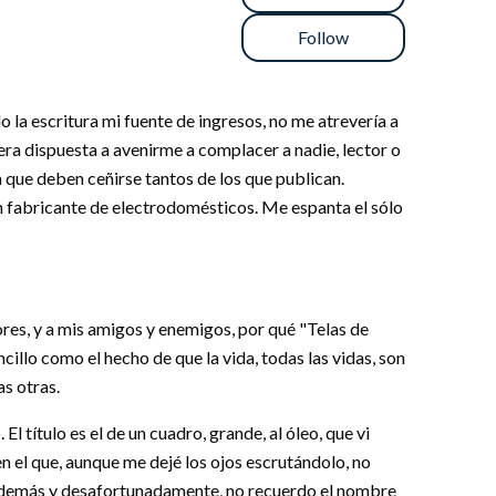
Follow
do la escritura mi fuente de ingresos, no me atrevería a
era dispuesta a avenirme a complacer a nadie, lector o
 que deben ceñirse tantos de los que publican.
 un fabricante de electrodomésticos. Me espanta el sólo
ores, y a mis amigos y enemigos, por qué "Telas de
ncillo como el hecho de que la vida, todas las vidas, son
as otras.
El título es el de un cuadro, grande, al óleo, que vi
 el que, aunque me dejé los ojos escrutándolo, no
e, además y desafortunadamente, no recuerdo el nombre