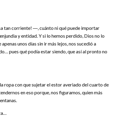
osa tan corriente! ―, cuánto ni qué puede importar
njundia y entidad. Y si lo hemos perdido, Dios no lo
apenas unos días sin ir más lejos, nos sucedió a
o… pues qué podía estar siendo, que así al pronto no
a ropa con que sujetar el estor averiado del cuarto de
tendernos en eso porque, nos figuramos, quien más
ventanas.
nza…