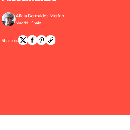
Alicia Bermúdez Merino
Madrid - Spain
Share in: