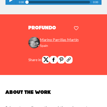
0:00
0:00
PROFUNDO
Play /
PROFUNDO
Marino Parrillas Martín
Spain
pause
Share in:
About the work