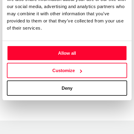
our social media, advertising and analytics partners who
forme parte.
may combine it with other information that you’ve
Lo que quiero a estas alturas de mi vida, es que la música
provided to them or that they’ve collected from your use
que he ido creando y grabando pase a formar parte de la de
of their services.
aquellos que buscan algo más. Quiero compartirla con
ustedes que se queden con algo de mis numerosos temas
musicales, que los hagan suyos, porque disfrutaría de que
Allow all
estuvieran en la calle, bueno en los canales adecuados.
Gracias.
Customize
Deny