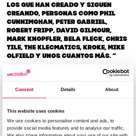
los que han creado y siguen
creando, personas como Phil
Cunnimghan, Peter Gabriel,
Robert Fripp, David Gilmour,
Mark knopfler, Bela Fleck, Chris
Tile, The klecmatics, Kroke, Mike
Olfield y unos cuantos más. ”
Además de todos los músicos a los que admiro, me da
vergüenza decir que soy autodidacta, aunque ha podido
tocar con músicos profesionales y tambien grabar dos
Consent
Details
About
CDs, que para aquellos que ya no lo sepan eran unos
dispositivos de almacenamiento de música que obligaban a
desplazarse a las tiendas a aquellos que querían adquirir el
This website uses cookies
trabajo de sus artistas favoritos. Estos dos CDs. llevan por
We use cookies to personalise content and ads, to
título Folk Gore y DOS, con los que pude deleitarme como
provide social media features and to analyse our traffic.
resultado del trabajo del grupo musical NEMO del que
We also share information about your use of our site with