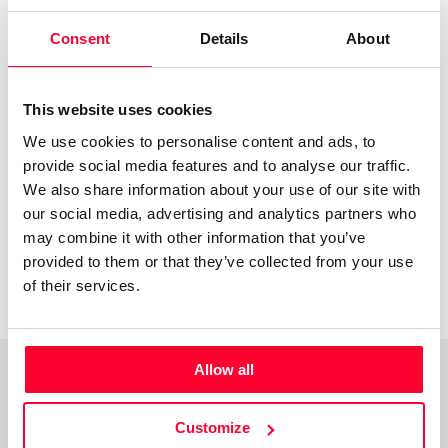
/ Visual arts / Literature
Consent
Details
About
Send message
Follow
This website uses cookies
Fotógrafo, pintor, ilustrador, dibujante. Buscador
We use cookies to personalise content and ads, to
impenitente
provide social media features and to analyse our traffic.
We also share information about your use of our site with
our social media, advertising and analytics partners who
may combine it with other information that you’ve
provided to them or that they’ve collected from your use
of their services.
Allow all
Top Works
View all works
Customize