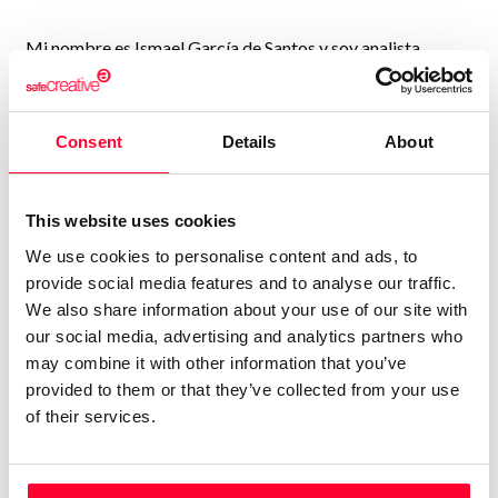
Mi nombre es Ismael García de Santos y soy analista
geopolítico y geoestratégico, además de economista. Tras
toda una vida en banca decidí dedicarme a mi pasión de
todo la vida, la geopolítica. Mi primer objetivo para darme
Consent
Details
About
a conocer ha sido la creación de un blog donde en primera
instancia pueda trasmitir a la gente no solo los temas de
actualidad geopolítica sino también hacerlo de forma que
This website uses cookies
todo el mundo, independientemente de su preparación,
We use cookies to personalise content and ads, to
pueda comprender en que medida les puede afectar todo lo
provide social media features and to analyse our traffic.
que hoy en día está pasando y donde la geopolítica se ha
We also share information about your use of our site with
situado en primer plano de actualidad. Por otro lado y
our social media, advertising and analytics partners who
may combine it with other information that you’ve
como se puede ver en la foto de portada colaboro como
provided to them or that they’ve collected from your use
tertuliano en radio Intereconomía, además de hacer
of their services.
diversas colaboraciones en medios de comunicación y
entidades asociativas. Mi objetivo es realizar conferencias
en cualquier parte del mundo e incluso la docencia en