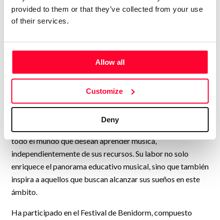
provided to them or that they’ve collected from your use
Una de sus incursiones más destacadas en el mundo del
of their services.
espectáculo fue la creación del musical "SALVEMOS EL
BOSQUE", en el cual no solo compuso y dirigió la obra, sino
que también produjo y grabó el disco con todas sus
Allow all
canciones, incluyendo la banda sonora y el doblaje.
En la actualidad, Wendy dedica gran parte de su tiempo a
Customize
su canal de YouTube "LA ÓRBITA WENDY". En este
espacio, se siente plenamente realizada compartiendo
Deny
conocimientos musicales y brindando apoyo a personas de
todo el mundo que desean aprender música,
independientemente de sus recursos. Su labor no solo
enriquece el panorama educativo musical, sino que también
inspira a aquellos que buscan alcanzar sus sueños en este
ámbito.
Ha participado en el Festival de Benidorm, compuesto