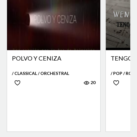
POLVO Y CENIZA
TENGO 
/ CLASSICAL / ORCHESTRAL
/ POP / ROC
20