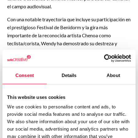
el campo audiovisual.
Con una notable trayectoria que incluye su participación en
el prestigioso Festival de Benidorm y la gira más
importante de la reconocida artista Chenoa como
teclista/corista, Wendy ha demostrado su destreza y
pasión por la música. Además, su presencia en plataformas
digitales es significativa, contando con varios canales de
YouTube donde exhibe su versatilidad creativa. Entre ellos,
destacan "LA ÓRBITA WENDY" , "WENDY GARCÍA
Consent
Details
About
(cantautora) "RADIO ONDA PUEBLOS" y "WENDY G
MUSIC PUBLISHING".
This website uses cookies
Wendy cuenta con dos titulaciones que reflejan su amplia
We use cookies to personalise content and ads, to
formación: realizadora audiovisual y reportera ENG. Estas
provide social media features and to analyse our traffic.
credenciales no solo le han permitido crear videoclips y
We also share information about your use of our site with
producciones visuales, sino que también le han otorgado
our social media, advertising and analytics partners who
habilidades como camarógrafa.
may combine it with other information that you’ve