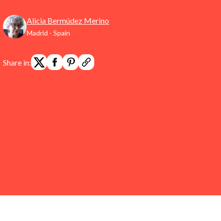
Alicia Bermúdez Merino
Madrid - Spain
Share in: