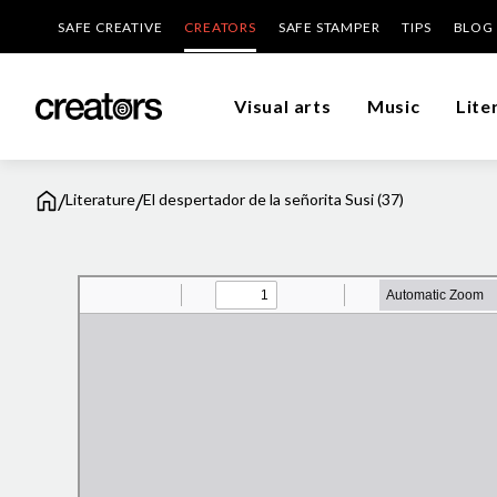
SAFE CREATIVE
CREATORS
SAFE STAMPER
TIPS
BLOG
Visual arts
Music
Lite
/
/
Literature
El despertador de la señorita Susi (37)