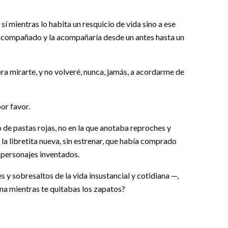
 sí mientras lo habita un resquicio de vida sino a ese
ía acompañado y la acompañaría desde un antes hasta un
era mirarte, y no volveré, nunca, jamás, a acordarme de
por favor.
no de pastas rojas, no en la que anotaba reproches y
n la libretita nueva, sin estrenar, que había comprado
 personajes inventados.
s y sobresaltos de la vida insustancial y cotidiana —,
na mientras te quitabas los zapatos?