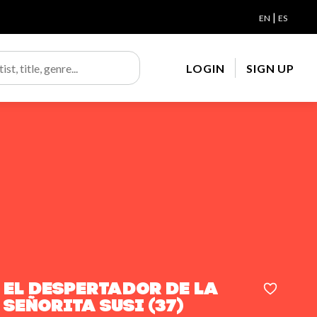
|
EN
ES
LOGIN
SIGN UP
El despertador de la
señorita Susi (37)