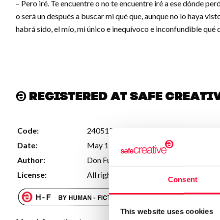
– Pero iré. Te encuentre o no te encuentre iré a ese dónde per
o será un después a buscar mi qué que, aunque no lo haya vist
habrá sido, el mío, mi único e inequívoco e inconfundible qué
Registered at Safe Creati
Code:
2405158000663
Date:
May 15 2024 11:31 UTC
Author:
Don Fulgencio el artillero
License:
All rights reserved
Consent
This website uses cookies