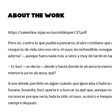
About the work
https://valentina-lujan.es/susi/eldespert37.pdf
Pero no, contra lo que pudiera pensarse, el aire cotidiano que 
resquicio de vida sino ese otro, el suyo, inconfundible, sose
adorna”—, aunque fuera nada más a ratos y muy de tarde en ta
– Si, Susi —se decía—, desde y hasta donde te alcanza la memo
memoria ya no alcanza, qué?
A ese dónde, perdido en algún cuándo que ignoraba si habría si
Susana, Susanita, Susi, quería ir a buscar su qué que, aunque no
reconocer porque sería, habría sido, el suyo, su único e inequ
siempre después.