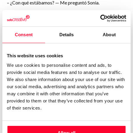
– ¿Con qué estábamos? — Me preguntó Sonia.
– Con la fisioterapeuta llorando a moco tendido — Repuse
consultando la factura.
Consent
Details
About
This website uses cookies
Registered at Safe Creative
We use cookies to personalise content and ads, to
provide social media features and to analyse our traffic.
We also share information about your use of our site with
Code:
2404297818849
our social media, advertising and analytics partners who
Date:
Apr 29 2024 10:43 UTC
may combine it with other information that you’ve
provided to them or that they’ve collected from your use
Author:
Felipe Ledesma
of their services.
License:
All rights reserved
Allow all