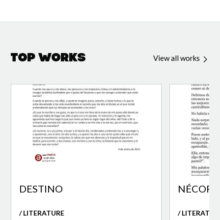
Top Works
View all works
DESTINO
NÉCORA 
/ LITERATURE
/ LITERATUR