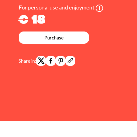
For personal use and enjoyment.
€ 18
Purchase
Share in: