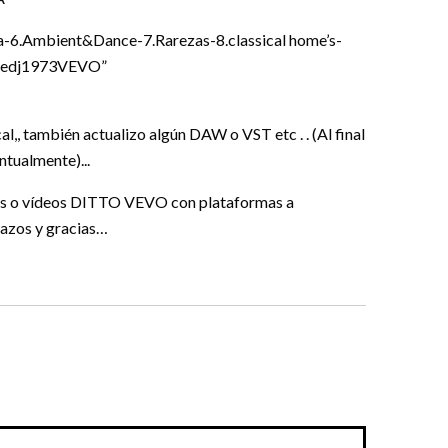
ia-6.Ambient&Dance-7.Rarezas-8.classical home’s-
homedj1973VEVO”
al,, también actualizo algún DAW o VST etc . . (Al final
tualmente)...
dios o vídeos DITTO VEVO con plataformas a
zos y gracias…