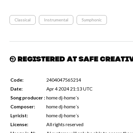
Classical
Instrumental
Symphonic
Registered at Safe Creati
Code:
2404047565214
Date:
Apr 4 2024 21:13 UTC
Song producer :
home dj-home´s
Composer:
home dj-home´s
Lyricist:
home dj-home´s
License:
All rights reserved