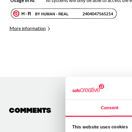
Usage in AI:
AI systems will only be able to access the
More information
Consent
Comments
This website uses cookies