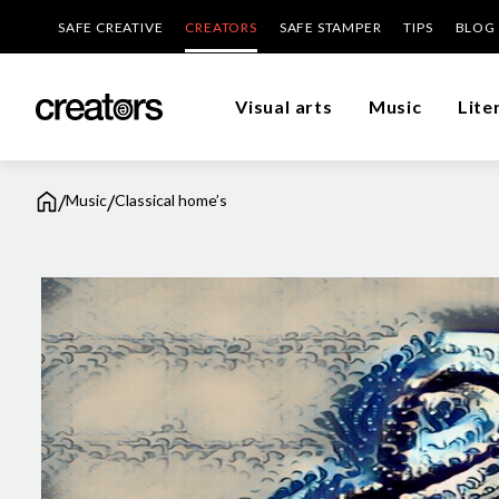
SAFE CREATIVE
CREATORS
SAFE STAMPER
TIPS
BLOG
Visual arts
Music
Lite
/
/
Music
Classical home’s