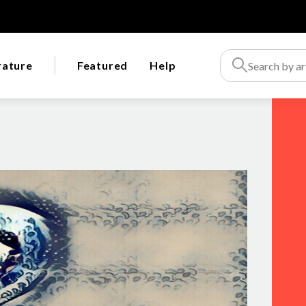
rature
Featured
Help