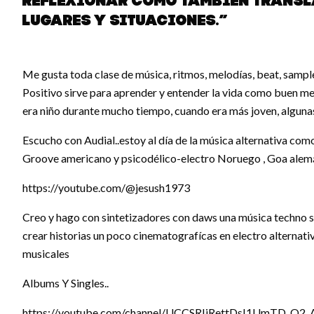
reflexionar como también transl
lugares y situaciones.”
Me gusta toda clase de música, ritmos, melodías, beat, sample
Positivo sirve para aprender y entender la vida como buen m
era niño durante mucho tiempo, cuando era más joven, algun
Escucho con Audial..estoy al día de la música alternativa com
Groove americano y psicodélico-electro Noruego , Goa alemán
https://youtube.com/@jesush1973
Creo y hago con sintetizadores con daws una música techno 
crear historias un poco cinematografícas en electro alternati
musicales
Albums Y Singles..
https://youtube.com/channel/UCCSRIiRettDsI1UmTD_Q2_