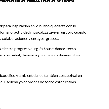
adarte a meditar a otros
r para inspiración en lo bueno quedarte con lo
elómano, actividad musical..Estuve en un coro cuando
as colaboraciones y ensayos, grupo…
o electro progresivo inglés house-dance-tecno..
 o español, flamenco y jazz o rock-heavy-blues...
sicodelico y ambient dance también conceptual en
vo. Escucho y veo vídeos de todos estos estilos
A