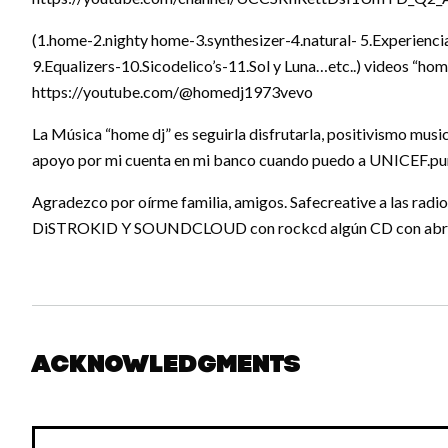
(1.home-2.nighty home-3.synthesizer-4.natural- 5.Experienc
9.Equalizers-10.Sicodelico’s-11.Sol y Luna…etc..) videos “
https://youtube.com/@homedj1973vevo
La Música “home dj” es seguirla disfrutarla, positivismo music
apoyo por mi cuenta en mi banco cuando puedo a UNICEF.pun
Agradezco por oírme familia, amigos. Safecreative a las ra
DiSTROKID Y SOUNDCLOUD con rockcd algún CD con abra
Acknowledgments