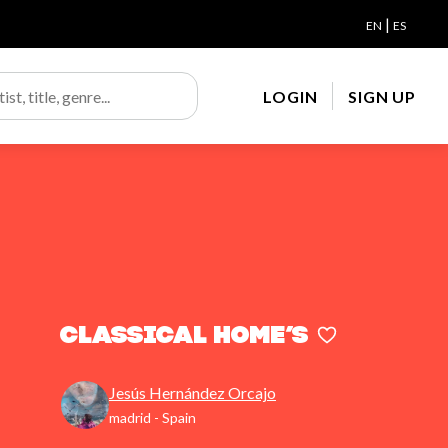
|
EN
ES
LOGIN
SIGN UP
Classical home’s
Jesús Hernández Orcajo
madrid - Spain