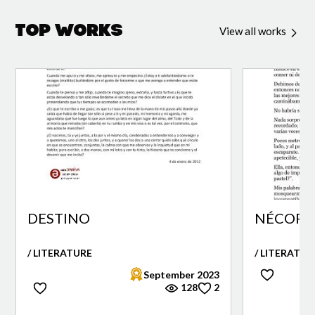
Top Works
View all works
DESTINO
NÉCORA 
/ LITERATURE
/ LITERATUR
September 2023
128
2