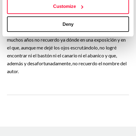
exactamente una tela de araña, entretejiéndose, las unas
Customize
con las otras.
He de confesar también que el título no se me ocurrió a mí;
Deny
no. El título es el de un cuadro, grande, al óleo, que vi hace
muchos años no recuerdo ya dónde en una exposición y en
el que, aunque me dejé los ojos escrutándolo, no logré
encontrar ni el bastón ni el canario ni el abanico y que,
además y desafortunadamente, no recuerdo el nombre del
autor.