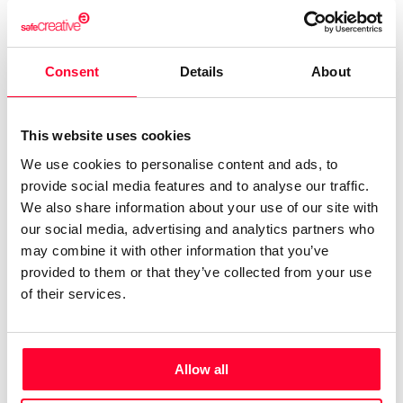
Escritora, porque la escritura es lo que profeso. Pero, no
Consent
Details
About
siendo la escritura mi fuente de ingresos, no me atrevería a
denominarla mi profesión. No creo, por otra parte, que
estuviera dispuesta a avenirme a complacer a nadie, lector
This website uses cookies
o editor. Ni a comprometerme a cumplir los plazos de
We use cookies to personalise content and ads, to
entrega a que deben ceñirse tantos de los que publican.
provide social media features and to analyse our traffic.
Literatura por encargo, como si el escritor fuera un sastre o
We also share information about your use of our site with
un fabricante de electrodomésticos. Me espanta el sólo
our social media, advertising and analytics partners who
pensarlo.
may combine it with other information that you’ve
provided to them or that they’ve collected from your use
No tengo formación académica.
of their services.
Ah, que se me olvidaba explicar a mis lectores, y a mis
seguidores, y a mis amigos y enemigos, por qué "Telas de
araña con bastón, canario y abanico"; y ello es por algo tan
Allow all
sencillo como el hecho de que la vida, todas las vidas, son