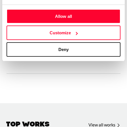
siglos XX y XXI”
Allow all
Confección de artículos, notas al programa, textos,
ensayos y conferencias sobre los titanes de la composición
Customize
en los siglos XX y XXI: Shostakovich, Schoenberg, Bartok,
Prokofiev, Gerhard, Tippett, Britten, Bernstein,
Deny
Penderecki, Boulez...
Top Works
View all works