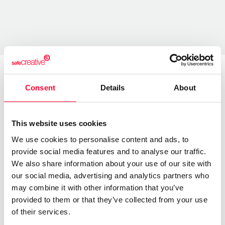
Consent
Details
About
About the creator
This website uses cookies
Rafael Valentín-Pastrana Fernández
We use cookies to personalise content and ads, to
/ Literature
provide social media features and to analyse our traffic.
Send message
Follow
We also share information about your use of our site with
our social media, advertising and analytics partners who
may combine it with other information that you’ve
“Creador de contenidos y
provided to them or that they’ve collected from your use
divulgador musical: ópera,
of their services.
zarzuela y compositores de los