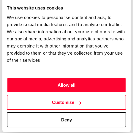
pensarlo.
This website uses cookies
We use cookies to personalise content and ads, to
No tengo formación académica.
provide social media features and to analyse our traffic.
Ah, que se me olvidaba explicar a mis lectores, y a mis
We also share information about your use of our site with
our social media, advertising and analytics partners who
seguidores, y a mis amigos y enemigos, por qué "Telas de
may combine it with other information that you’ve
araña con bastón, canario y abanico"; y ello es por algo tan
provided to them or that they’ve collected from your use
sencillo como el hecho de que la vida, todas las vidas, son
of their services.
exactamente una tela de araña, entretejiéndose, las unas
con las otras.
He de confesar también que el título no se me ocurrió a mí;
Allow all
no. El título es el de un cuadro, grande, al óleo, que vi hace
muchos años no recuerdo ya dónde en una exposición y en
Customize
el que, aunque me dejé los ojos escrutándolo, no logré
encontrar ni el bastón ni el canario ni el abanico y que,
Deny
además y desafortunadamente, no recuerdo el nombre del
autor.