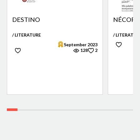
DESTINO
NÉCORA 
/ LITERATURE
/ LITERATUR
September 2023
128
2