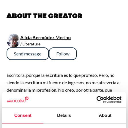
About the creator
Alicia Bermúdez Merino
/ Literature
Send message
Follow
Escritora, porque la escritura es lo que profeso. Pero, no
siendo la escritura mi fuente de ingresos, no me atrevería a
denominarla mi profesión. No creo, por otra parte, que
estuviera dispuesta a avenirme a complacer a nadie, lector
o editor. Ni a comprometerme a cumplir los plazos de
entrega a que deben ceñirse tantos de los que publican.
Consent
Details
About
Literatura por encargo, como si el escritor fuera un sastre o
un fabricante de electrodomésticos. Me espanta el sólo