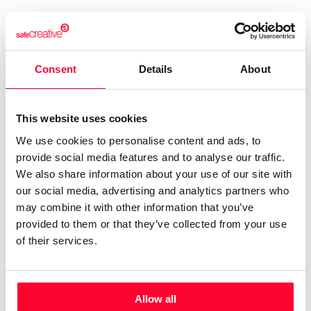
“Informático desde 1993,
creador multimedia desde que
Consent
Details
About
tengo uso de razón. Mis
inquietudes las plasmo sin
rubor en las diferentes
This website uses cookies
disciplinas que me gustan:
We use cookies to personalise content and ads, to
música, vídeo, pintura,
provide social media features and to analyse our traffic.
literatura... Mi tiempo es escaso,
We also share information about your use of our site with
our social media, advertising and analytics partners who
pero mis ganas son inmensas.”
may combine it with other information that you’ve
provided to them or that they’ve collected from your use
Informático desde los años 90 del siglo XX. Músico desde
of their services.
que tengo uso de razón. Toda mi vida ha estado ligada a la
música y la informática, y la multimedia no podía quedarse
atrás. Realicé el documental sobre el CoViD-19 que nadie
hizo, además durante la pandemia, visitando centros de
Allow all