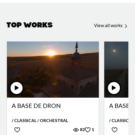
Top Works
View all works
A BASE DE DRON
A BASE D
/ CLASSICAL / ORCHESTRAL
/ CLASSICAL
82
1